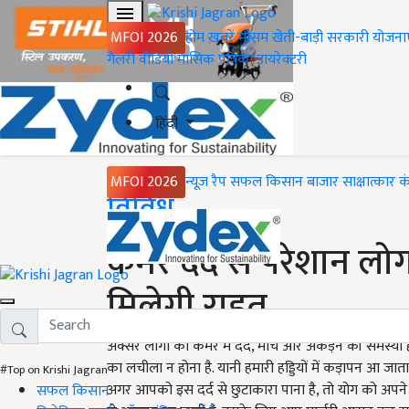
MFOI 2026
होम
ख़बरें
मौसम
खेती-बाड़ी
सरकारी योजना
गैलरी
वीडियो
मासिक पत्रिका
डायरेक्टरी
हिंदी
MFOI 2026
न्यूज़ रैप
सफल किसान
बाजार
साक्षात्कार
क
Home
विविध
कमर दर्द से परेशान लोग
मिलेगी राहत
अक्सर लोगों को कमर में दर्द, मोच और अकड़न की समस्या हो ज
का लचीला न होना है. यानी हमारी हड्डियों में कड़ापन आ जात
#Top on Krishi Jagran
अगर आपको इस दर्द से छुटाकारा पाना है, तो योग को अपने 
सफल किसान