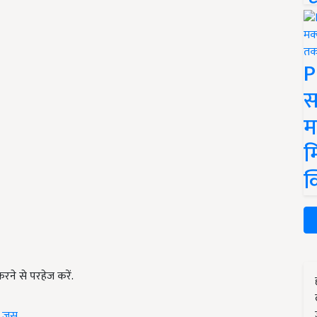
P
स
म
म
क
रने से परहेज करें.
5 जूस