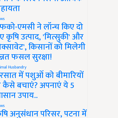
हायता
ws
फको-एमसी ने लॉन्च किए दो
ए कृषि उत्पाद, 'मित्सुकी' और
नेक्सावेट', किसानों को मिलेगी
न्नत फसल सुरक्षा!
imal Husbandry
रसात में पशुओं को बीमारियों
े कैसे बचाएं? अपनाएं ये 5
सान उपाय..
ws
ृषि अनुसंधान परिसर, पटना में