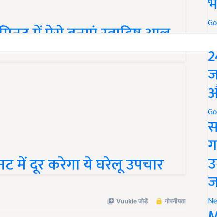
भ
Go
ट में ऐसे बनाएं स्वादिष्ट आलू
P
2
ज
औ
Go
स
ग
उ
 में दूर करेगा ये घरेलू उपचार
ज
Ne
M