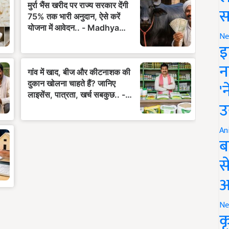
स
Ne
इ
न
'
उ
An
ब
स
आ
Ne
क