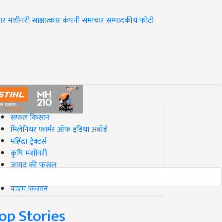
ार
मशीनरी
साक्षात्कार
कंपनी समाचार
सम्पादकीय
फोटो
op on Krishi Jagran
सफल किसान
मिलेनियर फार्मर ऑफ इंडिया अवॉर्ड
महिंद्रा ट्रैक्टर्स
कृषि मशीनरी
जायद की फसल
बिज़नेस आइडियाज
पीएम किसान
op Stories