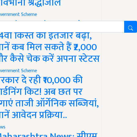
ावभीनी श्रद्धांजलि
vernment Scheme
M Kisan Yojana Update:
4वीं किस्त का इंतजार बढ़ा,
ानें कब मिल सकते हैं ₹2,000
र कैसे चेक करें अपना स्टेटस
vernment Scheme
रकार दे रही ₹10,000 की
ार्डनिंग किट! अब छत पर
गाएं ताजी ऑर्गेनिक सब्जियां,
ानें आवेदन प्रक्रिया..
ws
aharashtra News: सीएम