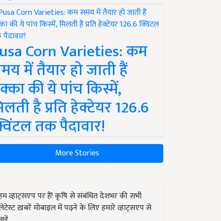
usa Corn Varieties: कम
मय में तैयार हो जाती हैं
क्का की ये पांच किस्में,
िलती है प्रति हेक्टेयर 126.6
्विंटल तक पैदावार!
More Stories
हम व्हाट्सएप पर हैं! कृषि से संबंधित देशभर की सभी
लेटेस्ट ख़बरें मोबाइल में पढ़ने के लिए हमारे व्हाट्सएप से
जुड़ें.