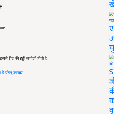
ख
ं.
ए
ाएं.
ऊ
च
ससे रीढ की हड्डी लचीली होती है.
S
ा ये घरेलू उपचार
ज
क
क
वृ