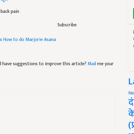
 back pain
Subscribe
a
How to do Marjorie Asana
and have suggestions to improve this article?
Mail
me your
L
Ne
द
क
(