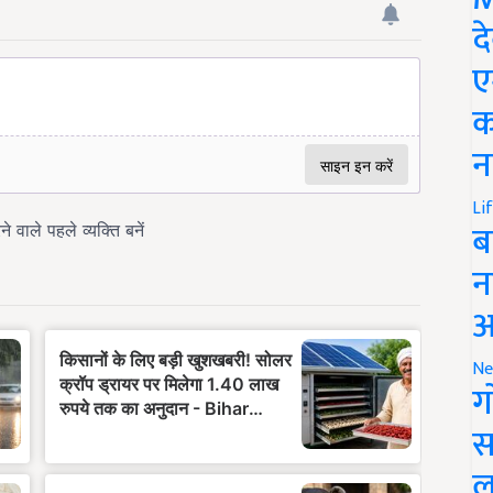
द
ए
क
न
Li
ब
न
आ
Ne
ग
स
ल