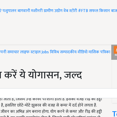
एं
पशुपालन
बागवानी
मशीनरी
ग्रामीण उद्योग
वेब स्टोरी
#FTB
सफल किसान
बाज
ंपनी समाचार
लाइफ स्टाइल
Jobs
विविध
सम्पादकीय
वीडियो
मासिक पत्रिका
#T
 करें ये योगासन, जल्द
ाती है, जिसमें उन्हें काफी परेशानी होती है. इसकी वजह रीढ़ की हड्डी
ा है, इसलिए छोटे-मोटे झुकाव की वजह से कमर में दर्द होने लगता है.
T
जीवन का अभिन्न अंग बनाना होगा. योग करने से कमर और रीढ़ की हड्डी