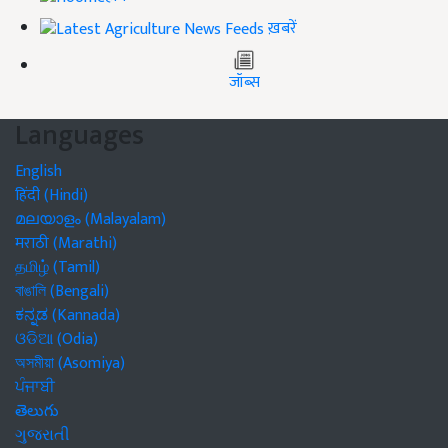
ख़बरें
जॉब्स
Languages
English
हिंदी (Hindi)
മലയാളം (Malayalam)
मराठी (Marathi)
தமிழ் (Tamil)
বাঙালি (Bengali)
ಕನ್ನಡ (Kannada)
ଓଡିଆ (Odia)
অসমীয়া (Asomiya)
ਪੰਜਾਬੀ
తెలుగు
ગુજરાતી