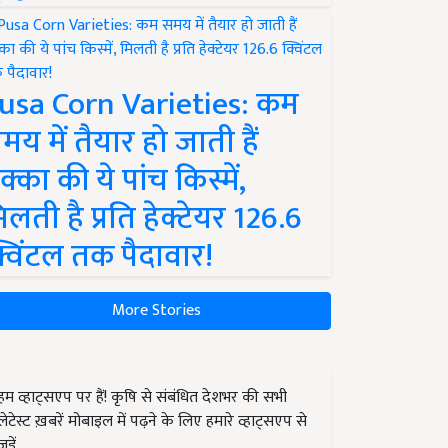
usa Corn Varieties: कम
मय में तैयार हो जाती हैं
क्का की ये पांच किस्में,
िलती है प्रति हेक्टेयर 126.6
्विंटल तक पैदावार!
More Stories
हम व्हाट्सएप पर हैं! कृषि से संबंधित देशभर की सभी
लेटेस्ट ख़बरें मोबाइल में पढ़ने के लिए हमारे व्हाट्सएप से
जुड़ें.