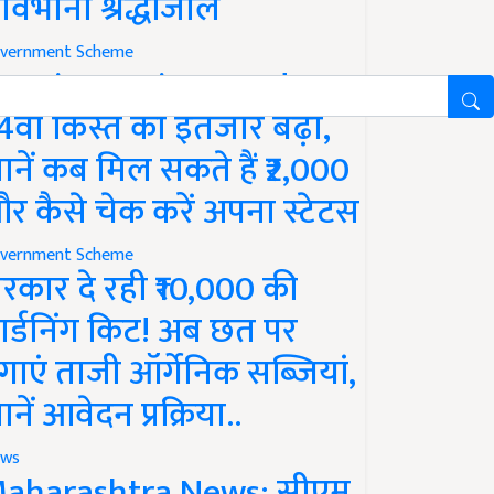
ावभीनी श्रद्धांजलि
vernment Scheme
M Kisan Yojana Update:
4वीं किस्त का इंतजार बढ़ा,
ानें कब मिल सकते हैं ₹2,000
र कैसे चेक करें अपना स्टेटस
vernment Scheme
रकार दे रही ₹10,000 की
ार्डनिंग किट! अब छत पर
गाएं ताजी ऑर्गेनिक सब्जियां,
ानें आवेदन प्रक्रिया..
ws
aharashtra News: सीएम