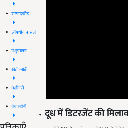
सम्पादकीय
औषधीय फसलें
पशुपालन
खेती-बाड़ी
मशीनरी
दूध में डिटरजेंट की मिला
वेब स्टोरी
एक परखनली में 5 मिली
दूध
लेकर उसमें 0.1 मिली ब्रोमोक्र
पत्रिकाएँ