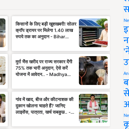
स
Ne
इ
न
'
उ
An
ब
स
आ
Ne
क