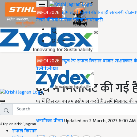
MFOI 2026
होम
ख़बरें
मौसम
खेती-बाड़ी
सरकारी योजना
गैलरी
वीडियो
मासिक पत्रिका
डायरेक्टरी
हिंदी
MFOI 2026
न्यूज़ रैप
सफल किसान
बाजार
साक्षात्कार
क
Home
विविध
दूध में मिलावट की गई ह
घर में जिस दूध का हम इस्तेमाल करते हैं उसमें मिलावट की श
किन तरीकों से आप दूध में मिलावट का पता लगा सकते हैं.
अनामिका प्रीतम
Updated on 2 March, 2023 6:00 AM
#Top on Krishi Jagran
सफल किसान