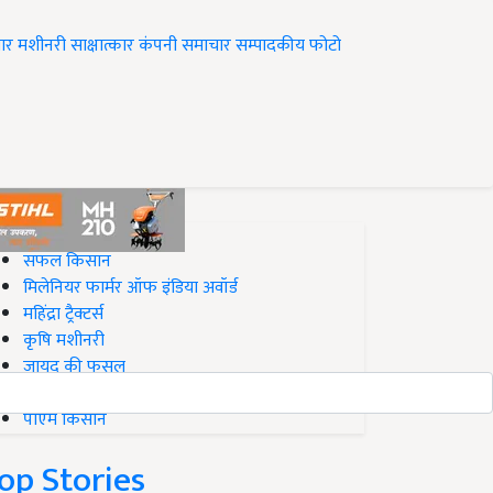
ार
मशीनरी
साक्षात्कार
कंपनी समाचार
सम्पादकीय
फोटो
op on Krishi Jagran
सफल किसान
मिलेनियर फार्मर ऑफ इंडिया अवॉर्ड
महिंद्रा ट्रैक्टर्स
कृषि मशीनरी
जायद की फसल
बिज़नेस आइडियाज
पीएम किसान
op Stories