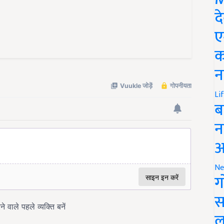
द
ए
क
न
Li
ब
न
आ
Ne
ग
स
ल