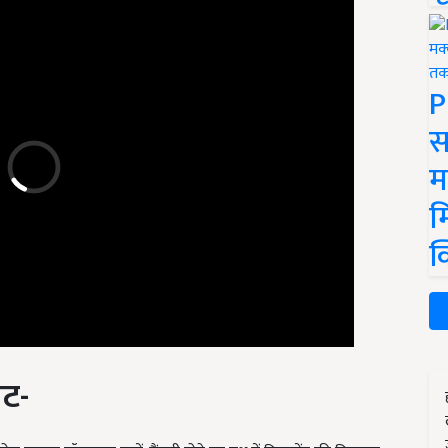
P
स
म
म
क
वट-
िसोल परपल सॉल्यूसन डालें. बैंगनी होने पर दूध में डिटरजेंट की मिलावट