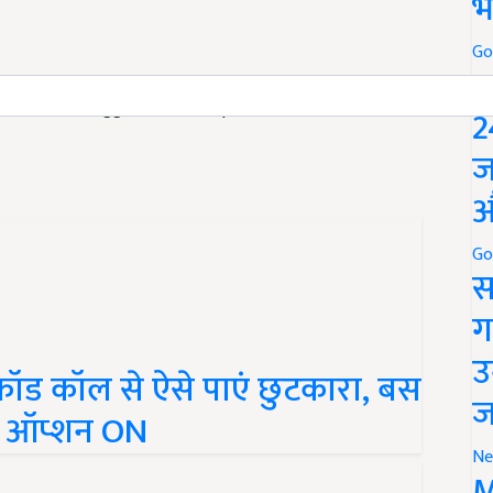
भ
Go
P
ticle and have suggestions to improve this article?
Mail
me
2
ज
औ
Go
स
ग
रॉड कॉल से ऐसे पाएं छुटकारा, बस
उ
यह ऑप्शन ON
ज
Ne
M