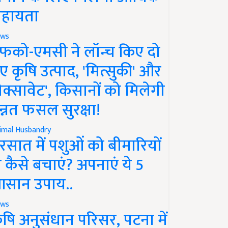
हायता
ws
फको-एमसी ने लॉन्च किए दो
ए कृषि उत्पाद, 'मित्सुकी' और
नेक्सावेट', किसानों को मिलेगी
न्नत फसल सुरक्षा!
imal Husbandry
रसात में पशुओं को बीमारियों
े कैसे बचाएं? अपनाएं ये 5
सान उपाय..
ws
ृषि अनुसंधान परिसर, पटना में