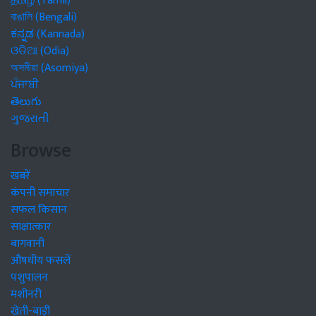
தமிழ் (Tamil)
বাঙালি (Bengali)
ಕನ್ನಡ (Kannada)
ଓଡିଆ (Odia)
অসমীয়া (Asomiya)
ਪੰਜਾਬੀ
తెలుగు
ગુજરાતી
Browse
खबरें
कंपनी समाचार
सफल किसान
साक्षात्कार
बागवानी
औषधीय फसलें
पशुपालन
मशीनरी
खेती-बाड़ी