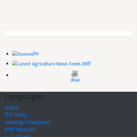
होम
ख़बरें
जॉब्स
Languages
English
हिंदी (Hindi)
മലയാളം (Malayalam)
मराठी (Marathi)