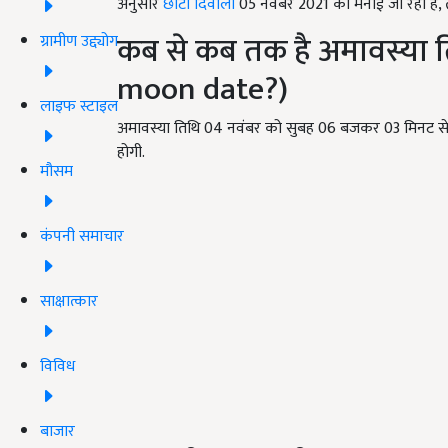
अनुसार
छोटी दिवाली
05 नवंबर 2021 को मनाई जा रही है, 
कब से कब तक है अमावस्या 
ग्रामीण उद्द्योग
moon date?)
लाइफ स्टाइल
अमावस्या तिथि 04 नवंबर को सुबह 06 बजकर 03 मिनट से 
होगी.
मौसम
कंपनी समाचार
साक्षात्कार
विविध
बाजार