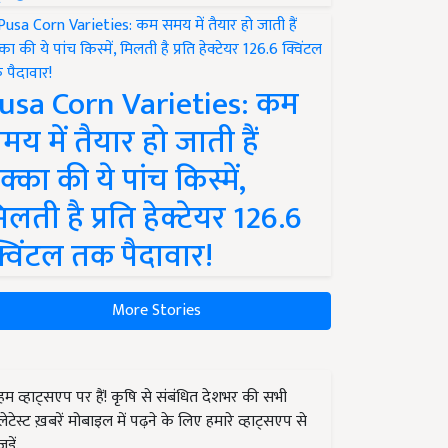
usa Corn Varieties: कम
मय में तैयार हो जाती हैं
क्का की ये पांच किस्में,
िलती है प्रति हेक्टेयर 126.6
्विंटल तक पैदावार!
More Stories
हम व्हाट्सएप पर हैं! कृषि से संबंधित देशभर की सभी
लेटेस्ट ख़बरें मोबाइल में पढ़ने के लिए हमारे व्हाट्सएप से
जुड़ें.