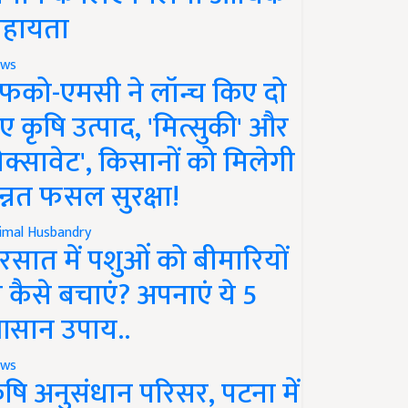
हायता
ws
फको-एमसी ने लॉन्च किए दो
ए कृषि उत्पाद, 'मित्सुकी' और
नेक्सावेट', किसानों को मिलेगी
न्नत फसल सुरक्षा!
imal Husbandry
रसात में पशुओं को बीमारियों
े कैसे बचाएं? अपनाएं ये 5
सान उपाय..
ws
ृषि अनुसंधान परिसर, पटना में