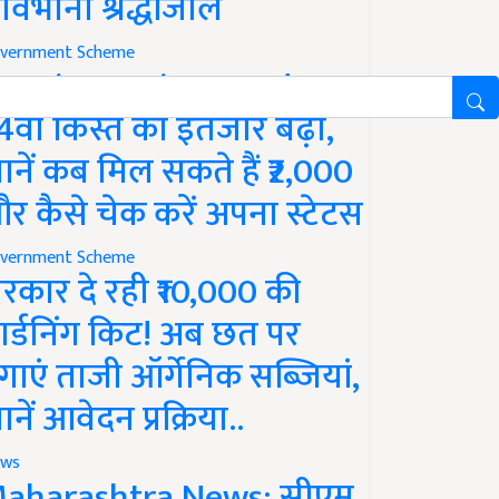
ावभीनी श्रद्धांजलि
vernment Scheme
M Kisan Yojana Update:
4वीं किस्त का इंतजार बढ़ा,
ानें कब मिल सकते हैं ₹2,000
र कैसे चेक करें अपना स्टेटस
vernment Scheme
रकार दे रही ₹10,000 की
ार्डनिंग किट! अब छत पर
गाएं ताजी ऑर्गेनिक सब्जियां,
ानें आवेदन प्रक्रिया..
ws
aharashtra News: सीएम