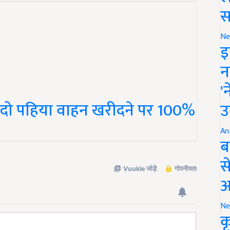
स
Ne
इ
न
'
 है दो पहिया वाहन खरीदने पर 100%
उ
An
ब
स
आ
Ne
क