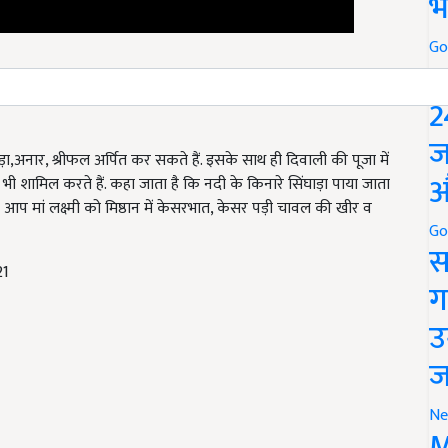
भ
Go
P
भोग (How to offer Bhog to Maa
2
ज
़ा,अनार, श्रीफल अर्पित कर सकते हैं. इसके साथ ही दिवाली की पूजा में
औ
ी शामिल करते हैं. कहा जाता है कि नदी के किनारे सिंघाड़ा पाया जाता
वा आप मां लक्ष्मी को मिष्ठान में केसरभात, केसर पड़ी चावल की खीर व
Go
स
21
ग
उ
ज
Ne
M