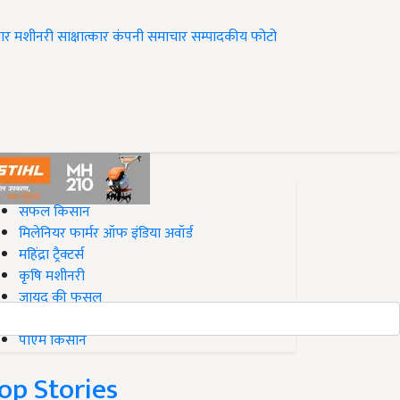
ार
मशीनरी
साक्षात्कार
कंपनी समाचार
सम्पादकीय
फोटो
op on Krishi Jagran
सफल किसान
मिलेनियर फार्मर ऑफ इंडिया अवॉर्ड
महिंद्रा ट्रैक्टर्स
कृषि मशीनरी
जायद की फसल
बिज़नेस आइडियाज
पीएम किसान
op Stories