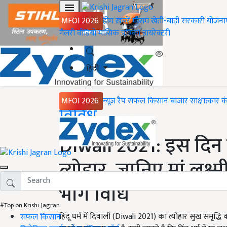
MFOI 2026
होम
ख़बरें
मौसम
खेती-बाड़ी
सरकारी योजना
गैलरी
वीडियो
मासिक पत्रिका
डायरेक्टरी
हिंदी
MFOI 2026
न्यूज़ रैप
सफल किसान
बाजार
साक्षात्कार
क
Home
विविध
Diwali 2021: इस दिन
त्योहार, जानिए मां लक्ष्
भोग विधि
#Top on Krishi Jagran
हिंदू धर्म में दिवाली (Diwali 2021) का त्योहार सुख समृद्धि क
सफल किसान