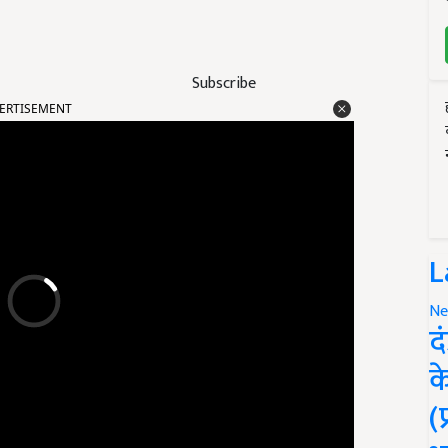
Subscribe
ERTISEMENT
L
Ne
द
क
(