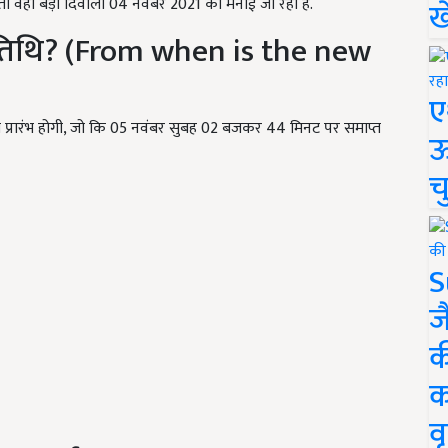
तो वहीं बड़ी दिवाली 04 नवंबर 2021 को मनाई जा रही है.
ख
तिथि? (From when is the new
ए
प्रारंभ होगी, जो कि 05 नवंबर सुबह 02 बजकर 44 मिनट पर समाप्त
ऊ
च
S
ज
क
क
वृ