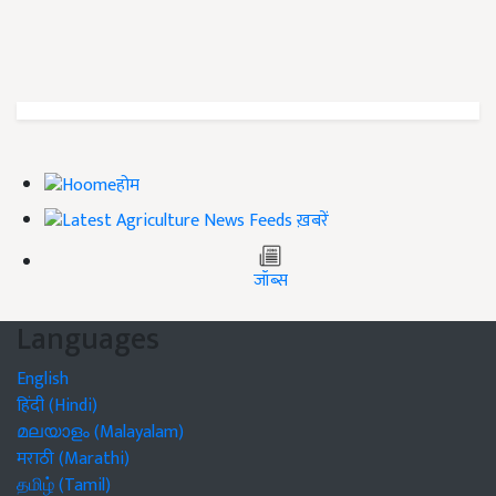
होम
ख़बरें
जॉब्स
Languages
English
हिंदी (Hindi)
മലയാളം (Malayalam)
मराठी (Marathi)
தமிழ் (Tamil)