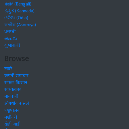
বাঙালি (Bengali)
ಕನ್ನಡ (Kannada)
ଓଡିଆ (Odia)
অসমীয়া (Asomiya)
ਪੰਜਾਬੀ
తెలుగు
ગુજરાતી
Browse
खबरें
कंपनी समाचार
सफल किसान
साक्षात्कार
बागवानी
औषधीय फसलें
पशुपालन
मशीनरी
खेती-बाड़ी