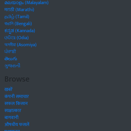
മലയാളം (Malayalam)
मराठी (Marathi)
தமிழ் (Tamil)
বাঙালি (Bengali)
ಕನ್ನಡ (Kannada)
ଓଡିଆ (Odia)
অসমীয়া (Asomiya)
ਪੰਜਾਬੀ
తెలుగు
ગુજરાતી
Browse
खबरें
कंपनी समाचार
सफल किसान
साक्षात्कार
बागवानी
औषधीय फसलें