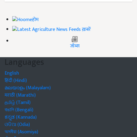
होम
ख़बरें
जॉब्स
Languages
English
हिंदी (Hindi)
മലയാളം (Malayalam)
मराठी (Marathi)
தமிழ் (Tamil)
বাঙালি (Bengali)
ಕನ್ನಡ (Kannada)
ଓଡିଆ (Odia)
অসমীয়া (Asomiya)