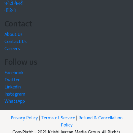
फोटो गैलरी
वीडियो
Contact
About Us
Contact Us
Careers
Follow us
Facebook
Twitter
LinkedIn
Instagram
WhatsApp
Privacy Policy
|
Terms of Service
|
Refund & Cancellation
Policy
CopyRight - 2021 Krishi Jagran Media Group. All Rights