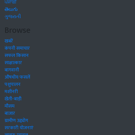
ਪੰਜਾਬੀ
తెలుగు
ગુજરાતી
Browse
खबरें
कंपनी समाचार
सफल किसान
साक्षात्कार
बागवानी
औषधीय फसलें
पशुपालन
मशीनरी
खेती-बाड़ी
मौसम
बाजार
ग्रामीण उद्द्योग
सरकारी योजनाएं