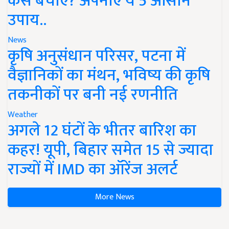
कैसे बचाएं? अपनाएं ये 5 आसान
उपाय..
News
कृषि अनुसंधान परिसर, पटना में
वैज्ञानिकों का मंथन, भविष्य की कृषि
तकनीकों पर बनी नई रणनीति
Weather
अगले 12 घंटों के भीतर बारिश का
कहर! यूपी, बिहार समेत 15 से ज्यादा
राज्यों में IMD का ऑरेंज अलर्ट
More News