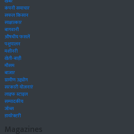
खबरें
कंपनी समाचार
सफल किसान
साक्षात्कार
बागवानी
औषधीय फसलें
पशुपालन
मशीनरी
खेती-बाड़ी
मौसम
बाजार
ग्रामीण उद्द्योग
सरकारी योजनाएं
लाइफ स्टाइल
सम्पादकीय
जॉब्स
डायरेक्टरी
Magazines