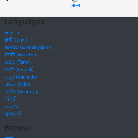
जॉब्स
Languages
English
हिंदी (Hindi)
മലയാളം (Malayalam)
मराठी (Marathi)
தமிழ் (Tamil)
বাঙালি (Bengali)
ಕನ್ನಡ (Kannada)
ଓଡିଆ (Odia)
অসমীয়া (Asomiya)
ਪੰਜਾਬੀ
తెలుగు
ગુજરાતી
Browse