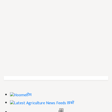
होम
ख़बरें