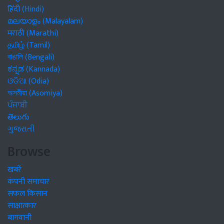
हिंदी (Hindi)
മലയാളം (Malayalam)
मराठी (Marathi)
தமிழ் (Tamil)
বাঙালি (Bengali)
ಕನ್ನಡ (Kannada)
ଓଡିଆ (Odia)
অসমীয়া (Asomiya)
ਪੰਜਾਬੀ
తెలుగు
ગુજરાતી
Browse
खबरें
कंपनी समाचार
सफल किसान
साक्षात्कार
बागवानी