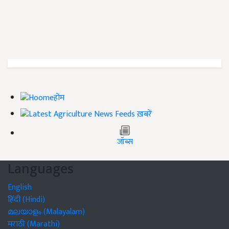
होम
ख़बरें
जॉब्स
Languages
English
हिंदी (Hindi)
മലയാളം (Malayalam)
मराठी (Marathi)