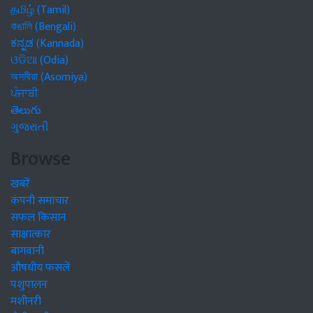
தமிழ் (Tamil)
বাঙালি (Bengali)
ಕನ್ನಡ (Kannada)
ଓଡିଆ (Odia)
অসমীয়া (Asomiya)
ਪੰਜਾਬੀ
తెలుగు
ગુજરાતી
Browse
खबरें
कंपनी समाचार
सफल किसान
साक्षात्कार
बागवानी
औषधीय फसलें
पशुपालन
मशीनरी