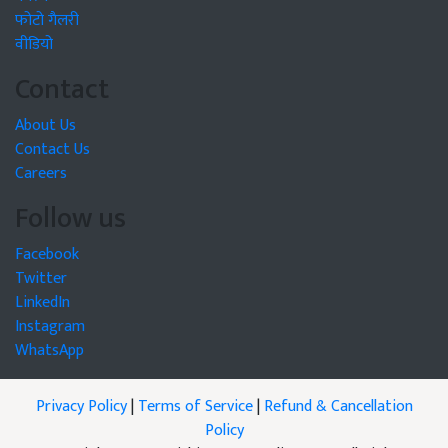
फोटो गैलरी
वीडियो
Contact
About Us
Contact Us
Careers
Follow us
Facebook
Twitter
LinkedIn
Instagram
WhatsApp
Privacy Policy
|
Terms of Service
|
Refund & Cancellation
Policy