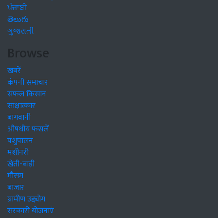
ਪੰਜਾਬੀ
తెలుగు
ગુજરાતી
Browse
खबरें
कंपनी समाचार
सफल किसान
साक्षात्कार
बागवानी
औषधीय फसलें
पशुपालन
मशीनरी
खेती-बाड़ी
मौसम
बाजार
ग्रामीण उद्द्योग
सरकारी योजनाएं