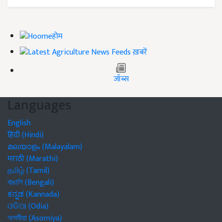
होम
ख़बरें
जॉब्स
Languages
English
हिंदी (Hindi)
മലയാളം (Malayalam)
मराठी (Marathi)
தமிழ் (Tamil)
বাঙালি (Bengali)
ಕನ್ನಡ (Kannada)
ଓଡିଆ (Odia)
অসমীয়া (Asomiya)