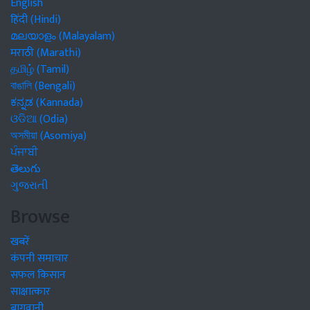
English
हिंदी (Hindi)
മലയാളം (Malayalam)
मराठी (Marathi)
தமிழ் (Tamil)
বাঙালি (Bengali)
ಕನ್ನಡ (Kannada)
ଓଡିଆ (Odia)
অসমীয়া (Asomiya)
ਪੰਜਾਬੀ
తెలుగు
ગુજરાતી
Browse
खबरें
कंपनी समाचार
सफल किसान
साक्षात्कार
बागवानी