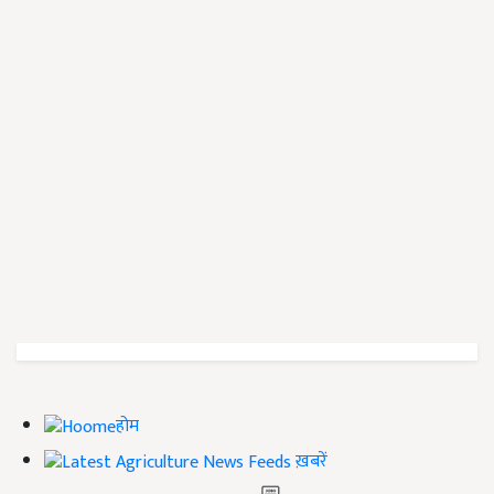
होम
ख़बरें