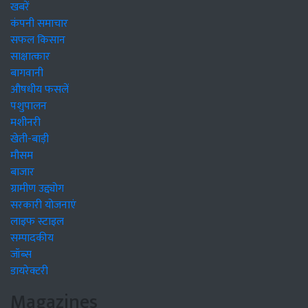
खबरें
कंपनी समाचार
सफल किसान
साक्षात्कार
बागवानी
औषधीय फसलें
पशुपालन
मशीनरी
खेती-बाड़ी
मौसम
बाजार
ग्रामीण उद्द्योग
सरकारी योजनाएं
लाइफ स्टाइल
सम्पादकीय
जॉब्स
डायरेक्टरी
Magazines