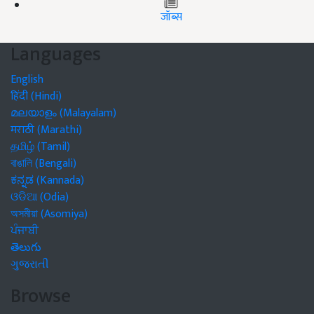
जॉब्स
Languages
English
हिंदी (Hindi)
മലയാളം (Malayalam)
मराठी (Marathi)
தமிழ் (Tamil)
বাঙালি (Bengali)
ಕನ್ನಡ (Kannada)
ଓଡିଆ (Odia)
অসমীয়া (Asomiya)
ਪੰਜਾਬੀ
తెలుగు
ગુજરાતી
Browse