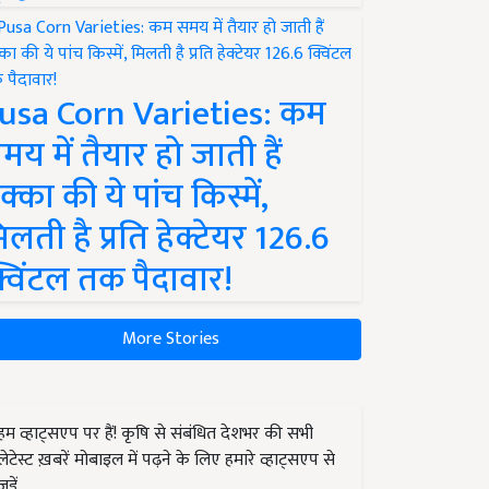
usa Corn Varieties: कम
मय में तैयार हो जाती हैं
क्का की ये पांच किस्में,
िलती है प्रति हेक्टेयर 126.6
्विंटल तक पैदावार!
More Stories
हम व्हाट्सएप पर हैं! कृषि से संबंधित देशभर की सभी
लेटेस्ट ख़बरें मोबाइल में पढ़ने के लिए हमारे व्हाट्सएप से
जुड़ें.