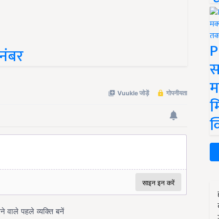
P
नंबर
स
म
म
क