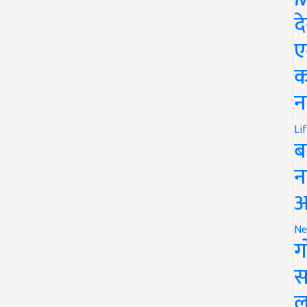
द
ए
क
न
Li
ब
न
आ
Ne
ग
स
ल