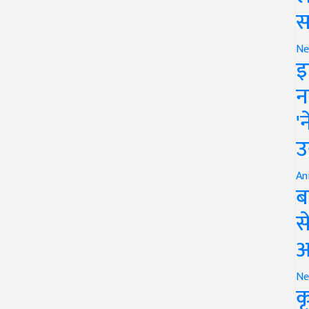
स
Ne
इ
न
'
उ
An
ब
स
आ
Ne
क