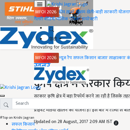
MFOI 2026
होम
ख़बरें
मौसम
खेती-बाड़ी
सरकारी योजना
गैलरी
वीडियो
मासिक पत्रिका
डायरेक्टरी
हिंदी
MFOI 2026
न्यूज़ रैप
सफल किसान
बाजार
साक्षात्कार
क
Home
ख़बरें
कृषि क्षेत्र में सरकार 
सरकार कृषि क्षेत्र में बड़ा रिफॉर्म करने जा रही है जिसके
तैयारी है। केंद्र सरकार का मॉडल मंडी कानून - एग्रीकल्चर प
प्राइवेट मंडियां खोलने की योजना है। इस बारे में राज्यों से 
#Top on Krishi Jagran
Updated on 28 August, 2017 2:09 AM IST
सफल किसान