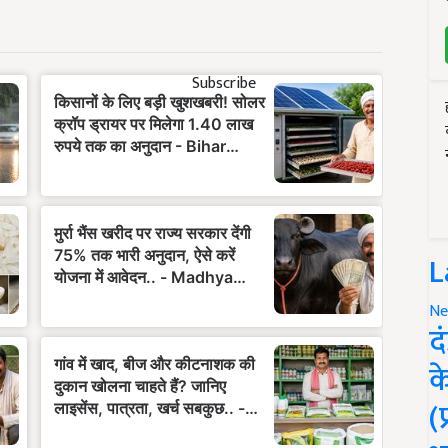
Subscribe
L
Ne
द
क
(