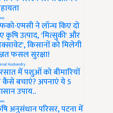
हायता
ws
फको-एमसी ने लॉन्च किए दो
ए कृषि उत्पाद, 'मित्सुकी' और
नेक्सावेट', किसानों को मिलेगी
न्नत फसल सुरक्षा!
imal Husbandry
रसात में पशुओं को बीमारियों
े कैसे बचाएं? अपनाएं ये 5
सान उपाय..
ws
ृषि अनुसंधान परिसर, पटना में