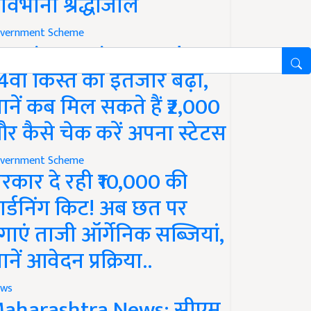
ावभीनी श्रद्धांजलि
vernment Scheme
M Kisan Yojana Update:
4वीं किस्त का इंतजार बढ़ा,
ानें कब मिल सकते हैं ₹2,000
र कैसे चेक करें अपना स्टेटस
vernment Scheme
रकार दे रही ₹10,000 की
ार्डनिंग किट! अब छत पर
गाएं ताजी ऑर्गेनिक सब्जियां,
ानें आवेदन प्रक्रिया..
ws
aharashtra News: सीएम