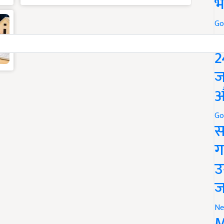
भ
Go
P
2
ज
औ
Go
स
ग
उ
ज
Ne
M