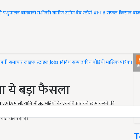
एं
पशुपालन
बागवानी
मशीनरी
ग्रामीण उद्योग
वेब स्टोरी
#FTB
सफल किसान
बाज
ंपनी समाचार
लाइफ स्टाइल
Jobs
विविध
सम्पादकीय
वीडियो
मासिक पत्रिका
#T
किया ये बड़ा फैसला
 तहत ए.पी.एम.सी. यानि मौजूद मंडियों के एकाधिकार को खत्म करने की
्रोड्यूस एंड लाइवस्टॉक मार्केटिंग एक्ट यानि ए.पी.एल.एम.-2017 के तहत
बातचीत चल रही है।
T