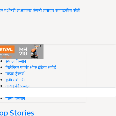
ार
मशीनरी
साक्षात्कार
कंपनी समाचार
सम्पादकीय
फोटो
op on Krishi Jagran
सफल किसान
मिलेनियर फार्मर ऑफ इंडिया अवॉर्ड
महिंद्रा ट्रैक्टर्स
कृषि मशीनरी
जायद की फसल
बिज़नेस आइडियाज
पीएम किसान
op Stories