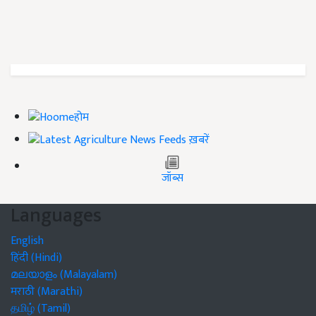
होम
ख़बरें
जॉब्स
Languages
English
हिंदी (Hindi)
മലയാളം (Malayalam)
मराठी (Marathi)
தமிழ் (Tamil)