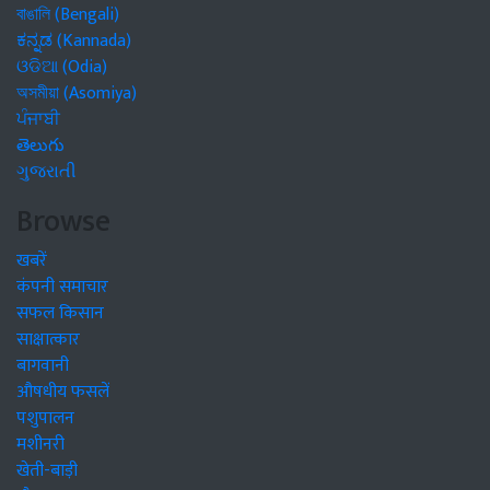
বাঙালি (Bengali)
ಕನ್ನಡ (Kannada)
ଓଡିଆ (Odia)
অসমীয়া (Asomiya)
ਪੰਜਾਬੀ
తెలుగు
ગુજરાતી
Browse
खबरें
कंपनी समाचार
सफल किसान
साक्षात्कार
बागवानी
औषधीय फसलें
पशुपालन
मशीनरी
खेती-बाड़ी