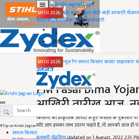
MFOI 2026
होम
ख़बरें
मौसम
खेती-बाड़ी
सरकारी योजना
गैलरी
वीडियो
मासिक पत्रिका
डायरेक्टरी
हिंदी
MFOI 2026
न्यूज़ रैप
सफल किसान
बाजार
साक्षात्कार
क
Home
ख़बरें
PM Fasal Bima Yojan
आखिरी तारीख आज, नही
किसानों को प्राकृतिक आपदा से हुए फसलों के नुकसान पर प्
यदि आप इसका लाभ उठाना चाहते हैं, तो आपको आज ही प
#Top on Krishi Jagran
सफल किसान
रुक्मणी चौरसिया
Updated on 1 August, 2022 2:35 P