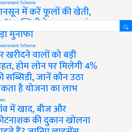
vernment Scheme
ानसून में करें फूलों की खेती,
0% सब्सिडी के साथ कमाएं
ड़ा मुनाफा
vernment Scheme
र खरीदने वालों को बड़ी
ाहत, होम लोन पर मिलेगी 4%
ी सब्सिडी, जानें कौन उठा
कता है योजना का लाभ
ws
ांव में खाद, बीज और
ीटनाशक की दुकान खोलना
ाहते हैं? जानिए लाइसेंस,