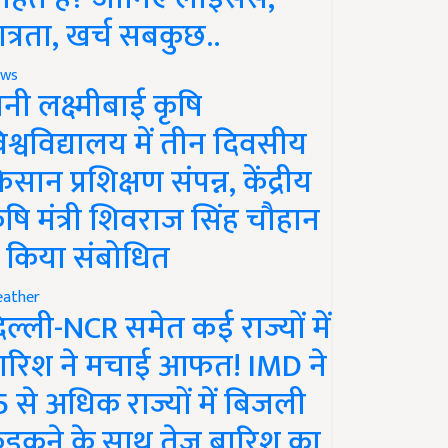
ात्रता, खर्च सबकुछ..
ws
ानी लक्ष्मीबाई कृषि
िश्वविद्यालय में तीन दिवसीय
िसान प्रशिक्षण संपन्न, केंद्रीय
ृषि मंत्री शिवराज सिंह चौहान
े किया संबोधित
ather
िल्ली-NCR समेत कई राज्यों में
ारिश ने मचाई आफत! IMD ने
5 से अधिक राज्यों में बिजली
ड़कने के साथ तेज बारिश का