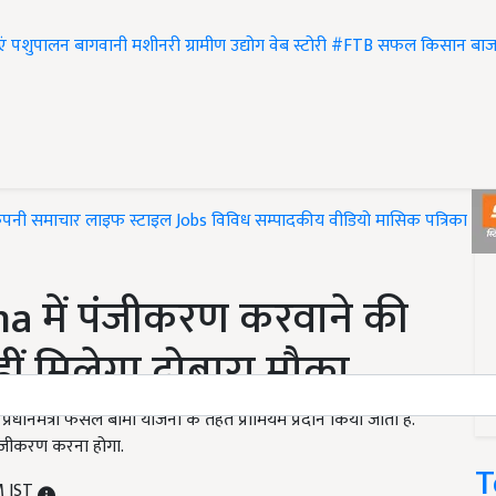
एं
पशुपालन
बागवानी
मशीनरी
ग्रामीण उद्योग
वेब स्टोरी
#FTB
सफल किसान
बाज
ंपनी समाचार
लाइफ स्टाइल
Jobs
विविध
सम्पादकीय
वीडियो
मासिक पत्रिका
#T
a में पंजीकरण करवाने की
ं मिलेगा दोबारा मौका
रधानमंत्री फसल बीमा योजना के तहत प्रीमियम प्रदान किया जाता है.
ंजीकरण करना होगा.
T
M IST