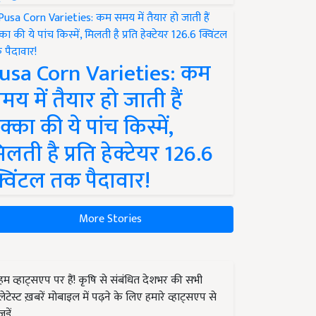
usa Corn Varieties: कम
मय में तैयार हो जाती हैं
क्का की ये पांच किस्में,
िलती है प्रति हेक्टेयर 126.6
्विंटल तक पैदावार!
More Stories
हम व्हाट्सएप पर हैं! कृषि से संबंधित देशभर की सभी
लेटेस्ट ख़बरें मोबाइल में पढ़ने के लिए हमारे व्हाट्सएप से
जुड़ें.