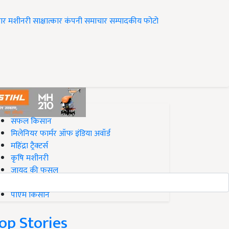
ार
मशीनरी
साक्षात्कार
कंपनी समाचार
सम्पादकीय
फोटो
op on Krishi Jagran
सफल किसान
मिलेनियर फार्मर ऑफ इंडिया अवॉर्ड
महिंद्रा ट्रैक्टर्स
कृषि मशीनरी
जायद की फसल
बिज़नेस आइडियाज
पीएम किसान
op Stories