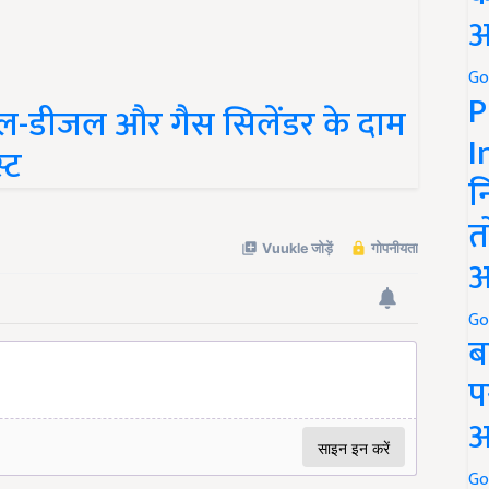
अ
Go
रोल-डीजल और गैस सिलेंडर के दाम
P
्ट
I
न
त
अ
Go
ब
प
अ
Go