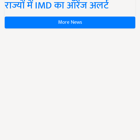
राज्यों में IMD का ऑरेंज अलर्ट
More News