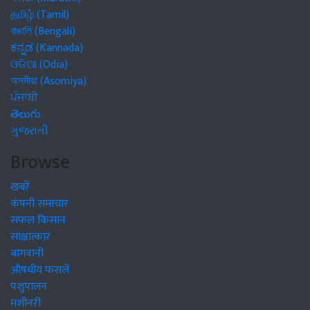
தமிழ் (Tamil)
বাঙালি (Bengali)
ಕನ್ನಡ (Kannada)
ଓଡିଆ (Odia)
অসমীয়া (Asomiya)
ਪੰਜਾਬੀ
తెలుగు
ગુજરાતી
Browse
खबरें
कंपनी समाचार
सफल किसान
साक्षात्कार
बागवानी
औषधीय फसलें
पशुपालन
मशीनरी