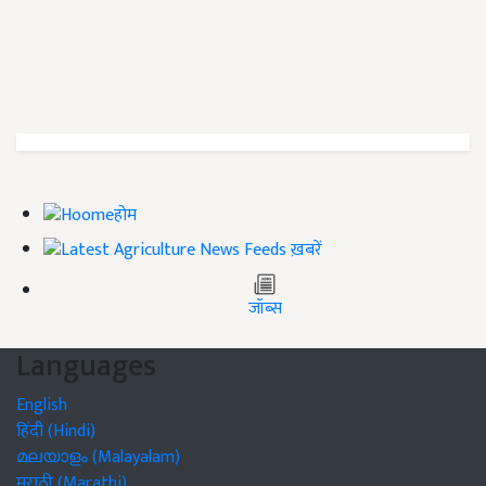
होम
ख़बरें
जॉब्स
Languages
English
हिंदी (Hindi)
മലയാളം (Malayalam)
मराठी (Marathi)