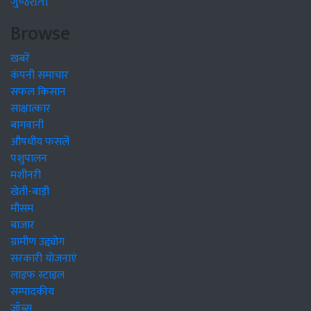
ગુજરાતી
Browse
खबरें
कंपनी समाचार
सफल किसान
साक्षात्कार
बागवानी
औषधीय फसलें
पशुपालन
मशीनरी
खेती-बाड़ी
मौसम
बाजार
ग्रामीण उद्द्योग
सरकारी योजनाएं
लाइफ स्टाइल
सम्पादकीय
जॉब्स