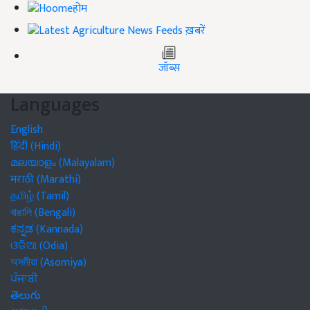
होम
ख़बरें
जॉब्स
Languages
English
हिंदी (Hindi)
മലയാളം (Malayalam)
मराठी (Marathi)
தமிழ் (Tamil)
বাঙালি (Bengali)
ಕನ್ನಡ (Kannada)
ଓଡିଆ (Odia)
অসমীয়া (Asomiya)
ਪੰਜਾਬੀ
తెలుగు