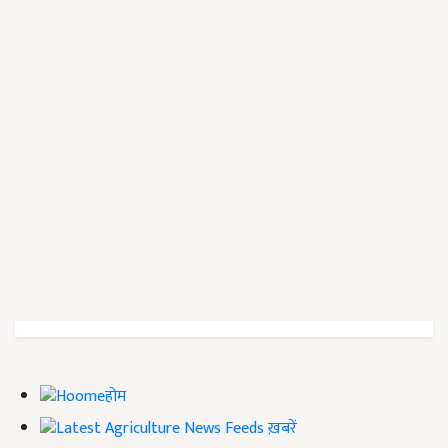
होम
ख़बरें