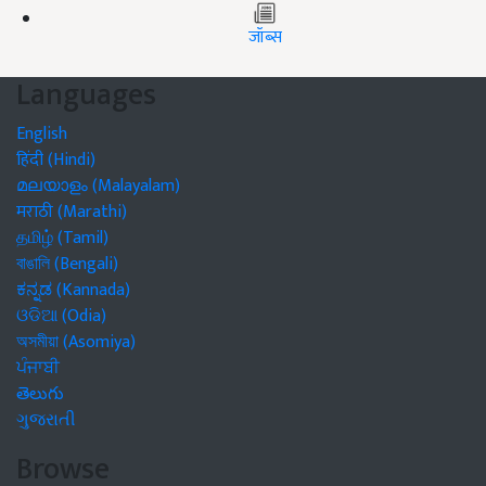
जॉब्स
Languages
English
हिंदी (Hindi)
മലയാളം (Malayalam)
मराठी (Marathi)
தமிழ் (Tamil)
বাঙালি (Bengali)
ಕನ್ನಡ (Kannada)
ଓଡିଆ (Odia)
অসমীয়া (Asomiya)
ਪੰਜਾਬੀ
తెలుగు
ગુજરાતી
Browse