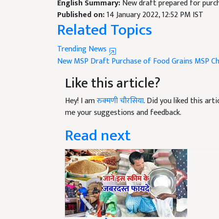
Published on:
14 January 2022, 12:52 PM IST
Related Topics
Trending News
New MSP Draft
Purchase of Food Grains
MSP Ch
Like this article?
Hey! I am
रुक्मणी चौरसिया
. Did you liked this ar
me your suggestions and feedback.
Read next
मुफ्त बांटा गया 20 लाख टन