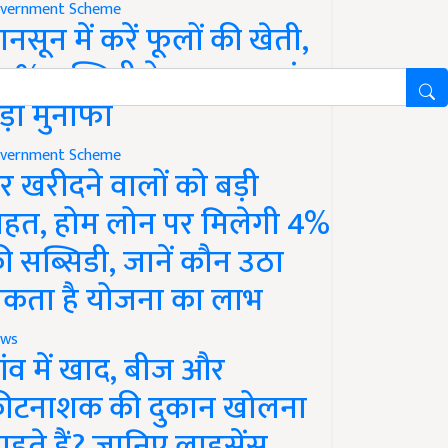
vernment Scheme
ानसून में करें फूलों की खेती,
0% सब्सिडी के साथ कमाएं
ड़ा मुनाफा
vernment Scheme
र खरीदने वालों को बड़ी
ाहत, होम लोन पर मिलेगी 4%
ी सब्सिडी, जानें कौन उठा
कता है योजना का लाभ
ws
ांव में खाद, बीज और
ीटनाशक की दुकान खोलना
ाहते हैं? जानिए लाइसेंस,