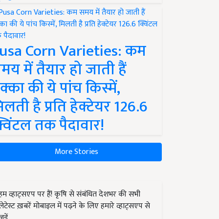
usa Corn Varieties: कम
मय में तैयार हो जाती हैं
क्का की ये पांच किस्में,
िलती है प्रति हेक्टेयर 126.6
्विंटल तक पैदावार!
More Stories
हम व्हाट्सएप पर हैं! कृषि से संबंधित देशभर की सभी
लेटेस्ट ख़बरें मोबाइल में पढ़ने के लिए हमारे व्हाट्सएप से
जुड़ें.