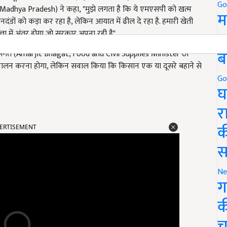
Go
adhya Pradesh) ने कहा, "मुझे लगता है कि ये एमएसपी को खत्म
म
डों को कड़ा कर रहा है, लेकिन आयात में ढील दे रहा है. हमारी खेती
5
 में अंतर होगा जो सरकार अपना रही है".
ब
जीत भगत (Amarjit Bhagat, Food and Civil Supplies Minister of
ं का पालन करना होगा, लेकिन सवाल किया कि किसान एक या दूसरे बहाने से
Go
घ
र
ERTISEMENT
क
स
Ne
ग
क
च