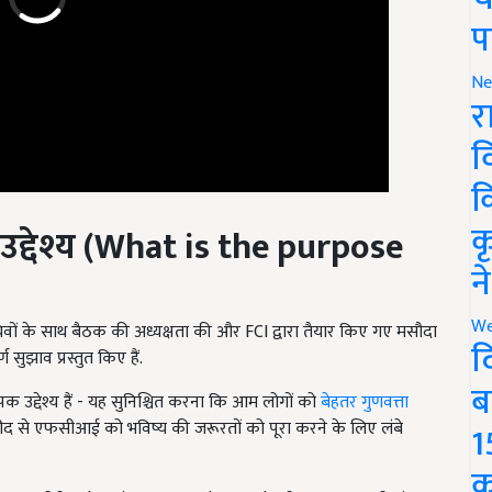
प
Ne
र
व
क
द्देश्य (
What is the purpose
क
न
 सचिवों के साथ बैठक की अध्यक्षता की और FCI द्वारा तैयार किए गए मसौदा
We
 सुझाव प्रस्तुत किए हैं.
द
पक उद्देश्य हैं - यह सुनिश्चित करना कि आम लोगों को
बेहतर गुणवत्ता
ब
 खरीद से एफसीआई को भविष्य की जरूरतों को पूरा करने के लिए लंबे
1
क
hase of food grains on MSP, know why farmers are furious