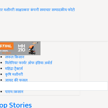
ार
मशीनरी
साक्षात्कार
कंपनी समाचार
सम्पादकीय
फोटो
op on Krishi Jagran
सफल किसान
मिलेनियर फार्मर ऑफ इंडिया अवॉर्ड
महिंद्रा ट्रैक्टर्स
कृषि मशीनरी
जायद की फसल
बिज़नेस आइडियाज
पीएम किसान
op Stories