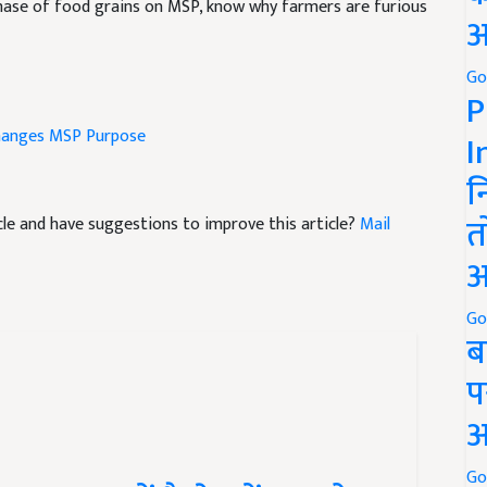
अ
Go
P
anges
MSP Purpose
I
न
ticle and have suggestions to improve this article?
Mail
त
अ
Go
ब
प
अ
 अनाज, जानें कैसे करें इस योजना
Go