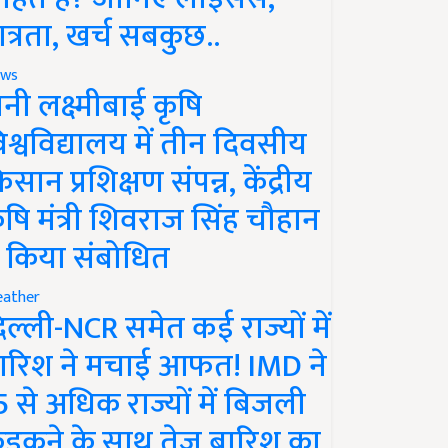
ात्रता, खर्च सबकुछ..
ws
ानी लक्ष्मीबाई कृषि
िश्वविद्यालय में तीन दिवसीय
िसान प्रशिक्षण संपन्न, केंद्रीय
ृषि मंत्री शिवराज सिंह चौहान
े किया संबोधित
ather
िल्ली-NCR समेत कई राज्यों में
ारिश ने मचाई आफत! IMD ने
5 से अधिक राज्यों में बिजली
ड़कने के साथ तेज बारिश का