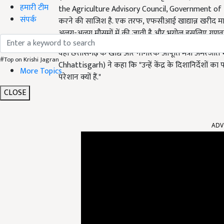
हमारी टीम
the Agriculture Advisory Council, Government of M
संपर्क
करने की साजिश है. एक तरफ, एफसीआई खाद्यान्न खरीद मानदं
अलग-अलग मौसमों में की जाती है और भूगोल इसलिए गुणवत्ता
वहीं छत्तीसगढ़ के खाद्य और नागरिक आपूर्ति मंत्री अमर
#Top on Krishi Jagran
Chhattisgarh) ने कहा कि "उन्हें केंद्र के दिशानिर्देशो
More Topics
परेशान क्यों हैं."
CLOSE
ADV