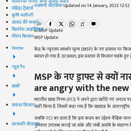
मिलेनियर फार्मर ऑफ इंडिया अवॉर्ड
रुक्मणी चौरसिया
Updated on 14 January, 2022 12:5
महिंद्रा ट्रैक्टर्स
कृषि मशीनरी
जायद की फसल
बिज़नेस आइडियाज
पीएम किसान
MSP Update
Home
केंद्र के न्यूनतम समर्थन मूल्य (MSP) के नए प्रस्ताव पर 
बवाल हो गया है. दरअसल, इस प्रस्ताव से किसान भड़के हुए हैं
न्यूज़ रैप
MSP
के नए ड्राफ्ट से क्यों 
are angry with the new 
खबरें
भारतीय खाद्य निगम (FCI) ने अपने द्वारा खरीदे गए अनाज पर
सफल किसान
जारी किया है. जिसमें कहा गया है कि खाद्यान्न के अंतरराष्ट्
जबकि FCI का दावा है कि इस कदम का उद्देश्य वैश्विक मान
सरकारी योजनाएं
गुणवत्ता उपलब्ध कराई जा सके और लंबी अवधि के भंडारण म