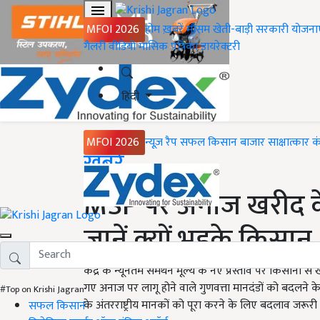
MFOI 2026
होम
ख़बरें
मौसम
खेती-बाड़ी
सरकारी योजना
गैलरी
वीडियो
मासिक पत्रिका
डायरेक्टरी
हिंदी
MFOI 2026
न्यूज़ रैप
सफल किसान
बाजार
साक्षात्कार
क
Home
ख़बरें
MSP पर अनाज खरीद के 
जानें क्यों भड़के किसान
केंद्र के न्यूनतम समर्थन मूल्य के नए प्रस्ताव पर किसानों स
गए अनाज पर लागू होने वाले गुणवत्ता मानदंडों को बदलने के 
#Top on Krishi Jagran
के अंतरराष्ट्रीय मानकों को पूरा करने के लिए बदलाव जरूरी है
सफल किसान