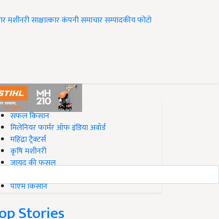
ार
मशीनरी
साक्षात्कार
कंपनी समाचार
सम्पादकीय
फोटो
op on Krishi Jagran
सफल किसान
मिलेनियर फार्मर ऑफ इंडिया अवॉर्ड
महिंद्रा ट्रैक्टर्स
कृषि मशीनरी
जायद की फसल
बिज़नेस आइडियाज
पीएम किसान
op Stories