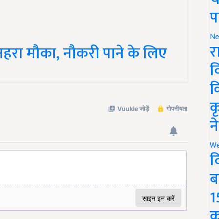
प
नहरा मौका, नौकरी पाने के लिए
Ne
र
व
क
क
न
We
द
ब
1
क