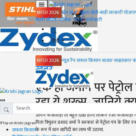
MFOI 2026
होम
ख़बरें
मौसम
खेती-बाड़ी
सरकारी योजना
गैलरी
वीडियो
मासिक पत्रिका
डायरेक्टरी
हिंदी
MFOI 2026
न्यूज़ रैप
सफल किसान
बाजार
साक्षात्कार
क
Home
ख़बरें
एक ही जमीन पर पेट्रो
रहा ये शख्स, जानिये क्य
आपने फर्जीवाड़ा तो बहुत देखा होगा लेकिन ऐसा फर्जीवाड़ा नही
पिता त्रिभुवन प्रसाद शर्मा ने सरकार से पेट्रोल पंप के
#Top on Krishi Jagran
के रूप में धान खरीदी का लाभ भी उठाया.
सफल किसान