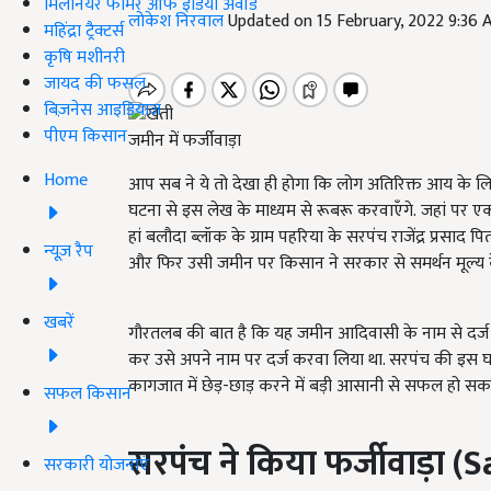
मिलेनियर फार्मर ऑफ इंडिया अवॉर्ड
लोकेश निरवाल
Updated on 15 February, 2022 9:36
महिंद्रा ट्रैक्टर्स
कृषि मशीनरी
जायद की फसल
बिज़नेस आइडियाज
पीएम किसान
जमीन में फर्जीवाड़ा
Home
आप सब ने ये तो देखा ही होगा कि लोग अतिरिक्त आय के 
घटना से इस लेख के माध्यम से रूबरू करवाएँगे. जहां पर एक
हां बलौदा ब्लॉक के ग्राम पहरिया के सरपंच राजेंद्र प्रसाद पित
न्यूज़ रैप
और फिर उसी जमीन पर किसान ने सरकार से समर्थन मूल्य क
खबरें
गौरतलब की बात है कि यह जमीन आदिवासी के नाम से दर्ज की
कर उसे अपने नाम पर दर्ज करवा लिया था. सरपंच की इस 
कागजात में छेड़-छाड़ करने में बड़ी आसानी से सफल हो सकते 
सफल किसान
सरपंच ने किया फर्जीवाड़ा
(
S
सरकारी योजनाएं