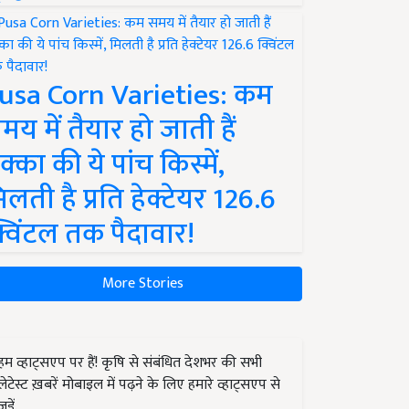
usa Corn Varieties: कम
मय में तैयार हो जाती हैं
क्का की ये पांच किस्में,
िलती है प्रति हेक्टेयर 126.6
्विंटल तक पैदावार!
More Stories
हम व्हाट्सएप पर हैं! कृषि से संबंधित देशभर की सभी
लेटेस्ट ख़बरें मोबाइल में पढ़ने के लिए हमारे व्हाट्सएप से
जुड़ें.