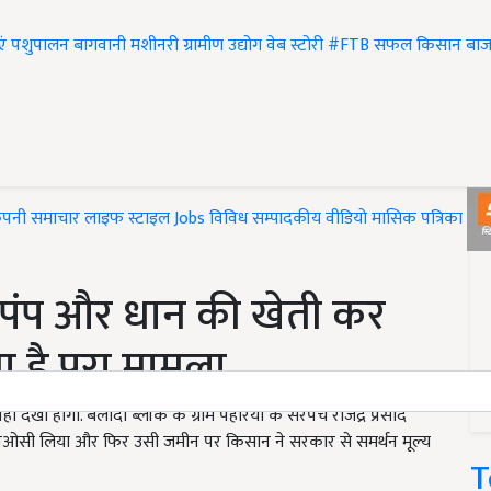
एं
पशुपालन
बागवानी
मशीनरी
ग्रामीण उद्योग
वेब स्टोरी
#FTB
सफल किसान
बाज
ंपनी समाचार
लाइफ स्टाइल
Jobs
विविध
सम्पादकीय
वीडियो
मासिक पत्रिका
#T
ल पंप और धान की खेती कर
ा है पूरा मामला
ं देखा होगा. बलौदा ब्लॉक के ग्राम पहरिया के सरपंच राजेंद्र प्रसाद
 लिए एनओसी लिया और फिर उसी जमीन पर किसान ने सरकार से समर्थन मूल्य
T