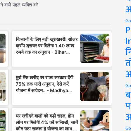
अ
Go
P
I
न
त
अ
Go
ब
प
अ
Go