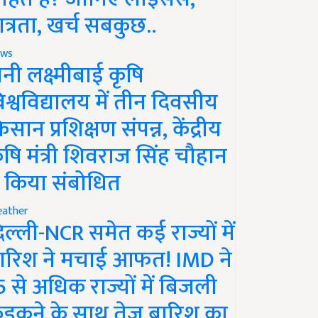
ात्रता, खर्च सबकुछ..
ws
ानी लक्ष्मीबाई कृषि
िश्वविद्यालय में तीन दिवसीय
िसान प्रशिक्षण संपन्न, केंद्रीय
ृषि मंत्री शिवराज सिंह चौहान
े किया संबोधित
ather
िल्ली-NCR समेत कई राज्यों में
ारिश ने मचाई आफत! IMD ने
5 से अधिक राज्यों में बिजली
ड़कने के साथ तेज बारिश का