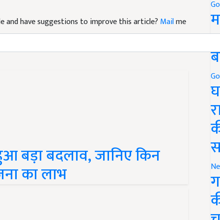
Go
icle and have suggestions to improve this article?
Mail
me
म
5
ब
Go
घ
र
क
हुआ बड़ा बदलाव, जानिए किन
स
ोजना का लाभ
Ne
ग
क
च