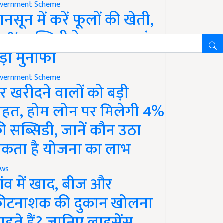
vernment Scheme
ानसून में करें फूलों की खेती,
0% सब्सिडी के साथ कमाएं
ड़ा मुनाफा
vernment Scheme
र खरीदने वालों को बड़ी
ाहत, होम लोन पर मिलेगी 4%
ी सब्सिडी, जानें कौन उठा
कता है योजना का लाभ
ws
ांव में खाद, बीज और
ीटनाशक की दुकान खोलना
ाहते हैं? जानिए लाइसेंस,