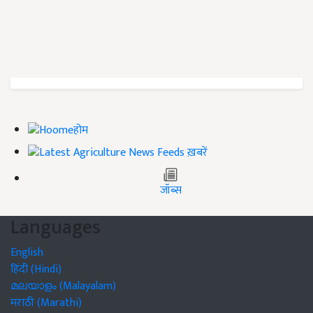
होम
ख़बरें
जॉब्स
Languages
English
हिंदी (Hindi)
മലയാളം (Malayalam)
मराठी (Marathi)