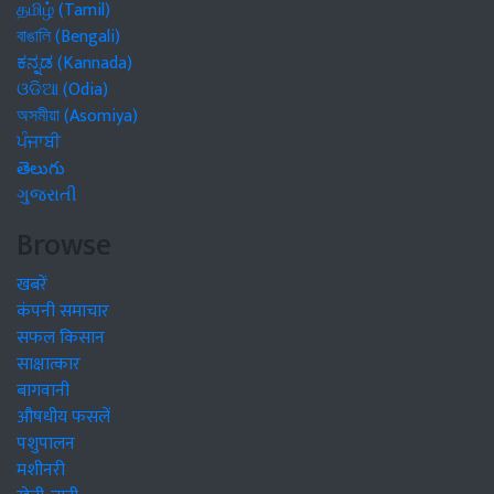
தமிழ் (Tamil)
বাঙালি (Bengali)
ಕನ್ನಡ (Kannada)
ଓଡିଆ (Odia)
অসমীয়া (Asomiya)
ਪੰਜਾਬੀ
తెలుగు
ગુજરાતી
Browse
खबरें
कंपनी समाचार
सफल किसान
साक्षात्कार
बागवानी
औषधीय फसलें
पशुपालन
मशीनरी