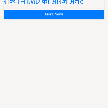
राज्यों में IMD का ऑरेंज अलर्ट
More News