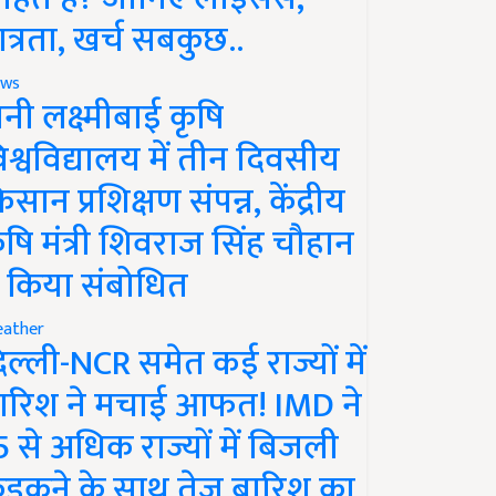
ात्रता, खर्च सबकुछ..
ws
ानी लक्ष्मीबाई कृषि
िश्वविद्यालय में तीन दिवसीय
िसान प्रशिक्षण संपन्न, केंद्रीय
ृषि मंत्री शिवराज सिंह चौहान
े किया संबोधित
ather
िल्ली-NCR समेत कई राज्यों में
ारिश ने मचाई आफत! IMD ने
5 से अधिक राज्यों में बिजली
ड़कने के साथ तेज बारिश का