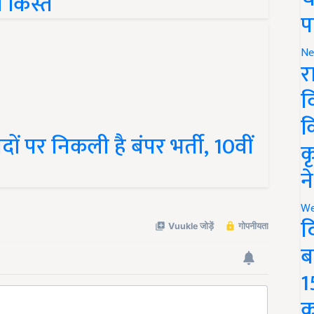
ं किस्त
प
Ne
र
व
क
ं पर निकली है बंपर भर्ती, 10वीं
क
न
We
द
ब
1
क