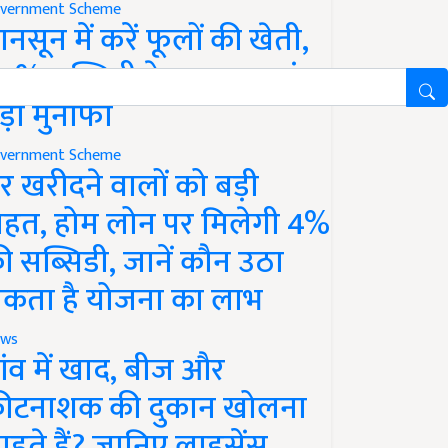
vernment Scheme
ानसून में करें फूलों की खेती,
0% सब्सिडी के साथ कमाएं
ड़ा मुनाफा
vernment Scheme
र खरीदने वालों को बड़ी
ाहत, होम लोन पर मिलेगी 4%
ी सब्सिडी, जानें कौन उठा
कता है योजना का लाभ
ws
ांव में खाद, बीज और
ीटनाशक की दुकान खोलना
ाहते हैं? जानिए लाइसेंस,