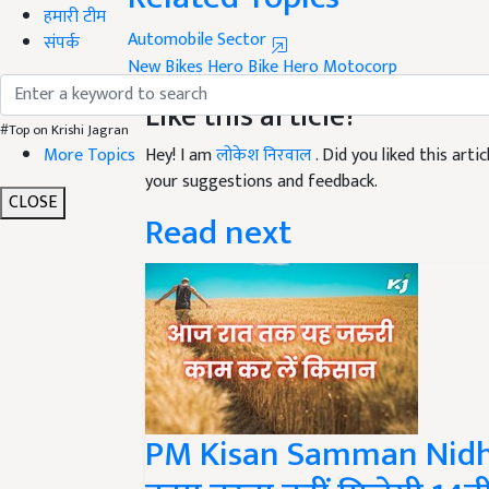
हमारी टीम
Automobile Sector
संपर्क
New Bikes
Hero Bike
Hero Motocorp
Like this article?
#Top on Krishi Jagran
More Topics
Hey! I am
लोकेश निरवाल
. Did you liked this art
your suggestions and feedback.
CLOSE
Read next
PM Kisan Samman Nidhi: