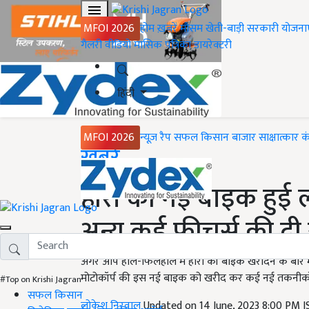
MFOI 2026
होम
ख़बरें
मौसम
खेती-बाड़ी
सरकारी योजना
गैलरी
वीडियो
मासिक पत्रिका
डायरेक्टरी
हिंदी
MFOI 2026
न्यूज़ रैप
सफल किसान
बाजार
साक्षात्कार
क
Home
ख़बरें
हीरो की नई बाइक हुई ल
अन्य कई फीचर्स की दी
अगर आप हाल-फिलहाल में हीरो की बाइक खरीदने के बारे में
मोटोकॉर्प की इस नई बाइक को खरीद कर कई नई तकनीकों 
#Top on Krishi Jagran
सफल किसान
लोकेश निरवाल
Updated on 14 June, 2023 8:00 PM 