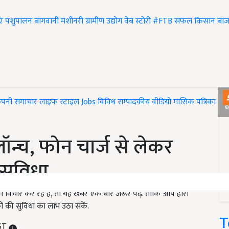
एं
पशुपालन
बागवानी
मशीनरी
ग्रामीण उद्योग
वेब स्टोरी
#FTB
सफल किसान
बाज
ंपनी समाचार
लाइफ स्टाइल
Jobs
विविध
सम्पादकीय
वीडियो
मासिक पत्रिका
#T
ॉन्च, फोन चार्ज से लेकर
 सुविधा
 विचार कर रहे हैं, तो यह खबर एक बार जरूर पढ़ें. ताकि आप हीरो
की सुविधा का लाभ उठा सकें.
T
IST