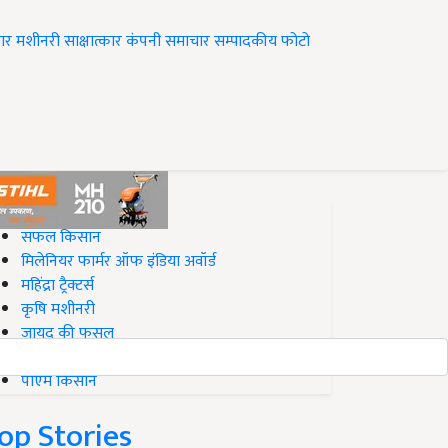
ार
मशीनरी
साक्षात्कार
कंपनी समाचार
सम्पादकीय
फोटो
op on Krishi Jagran
सफल किसान
मिलेनियर फार्मर ऑफ इंडिया अवॉर्ड
महिंद्रा ट्रैक्टर्स
कृषि मशीनरी
जायद की फसल
बिज़नेस आइडियाज
पीएम किसान
op Stories