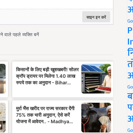
अ
Go
P
I
न
त
अ
Go
ब
प
अ
Go