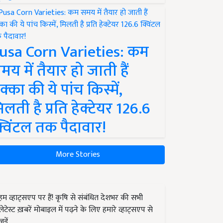
usa Corn Varieties: कम
मय में तैयार हो जाती हैं
क्का की ये पांच किस्में,
िलती है प्रति हेक्टेयर 126.6
्विंटल तक पैदावार!
More Stories
हम व्हाट्सएप पर हैं! कृषि से संबंधित देशभर की सभी
लेटेस्ट ख़बरें मोबाइल में पढ़ने के लिए हमारे व्हाट्सएप से
जुड़ें.