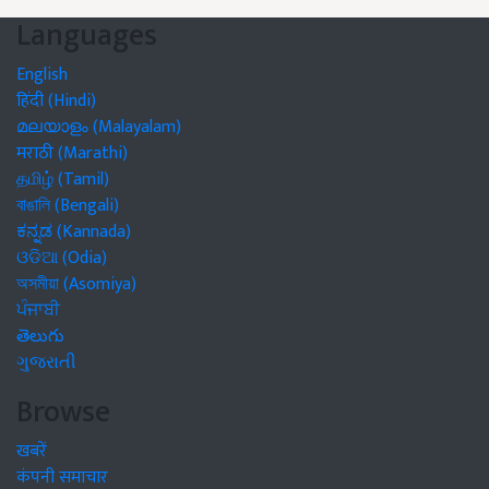
Languages
English
हिंदी (Hindi)
മലയാളം (Malayalam)
मराठी (Marathi)
தமிழ் (Tamil)
বাঙালি (Bengali)
ಕನ್ನಡ (Kannada)
ଓଡିଆ (Odia)
অসমীয়া (Asomiya)
ਪੰਜਾਬੀ
తెలుగు
ગુજરાતી
Browse
खबरें
कंपनी समाचार