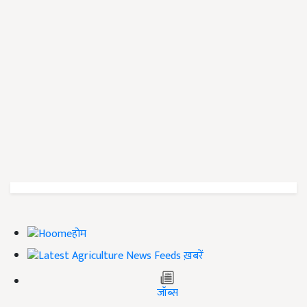
होम
ख़बरें
जॉब्स