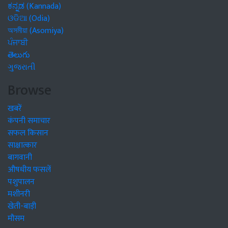
ಕನ್ನಡ (Kannada)
ଓଡିଆ (Odia)
অসমীয়া (Asomiya)
ਪੰਜਾਬੀ
తెలుగు
ગુજરાતી
Browse
खबरें
कंपनी समाचार
सफल किसान
साक्षात्कार
बागवानी
औषधीय फसलें
पशुपालन
मशीनरी
खेती-बाड़ी
मौसम