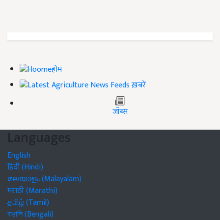
होम
ख़बरें
जॉब्स
Languages
English
हिंदी (Hindi)
മലയാളം (Malayalam)
मराठी (Marathi)
தமிழ் (Tamil)
বাঙালি (Bengali)