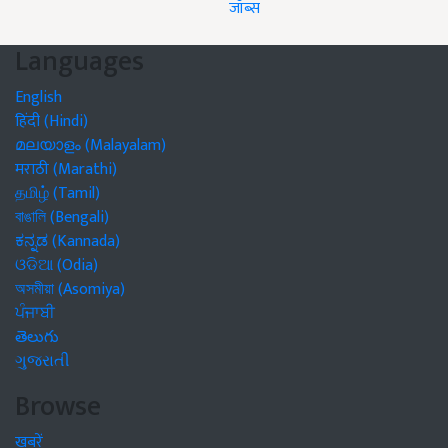
जॉब्स
Languages
English
हिंदी (Hindi)
മലയാളം (Malayalam)
मराठी (Marathi)
தமிழ் (Tamil)
বাঙালি (Bengali)
ಕನ್ನಡ (Kannada)
ଓଡିଆ (Odia)
অসমীয়া (Asomiya)
ਪੰਜਾਬੀ
తెలుగు
ગુજરાતી
Browse
खबरें