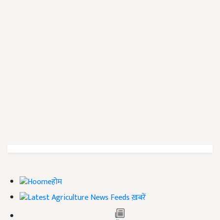
होम
ख़बरें