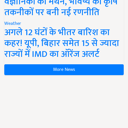
वैज्ञानिकों का मंथन, भविष्य की कृषि
तकनीकों पर बनी नई रणनीति
Weather
अगले 12 घंटों के भीतर बारिश का
कहर! यूपी, बिहार समेत 15 से ज्यादा
राज्यों में IMD का ऑरेंज अलर्ट
More News