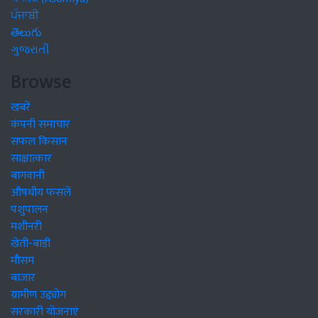
ਪੰਜਾਬੀ
తెలుగు
ગુજરાતી
Browse
खबरें
कंपनी समाचार
सफल किसान
साक्षात्कार
बागवानी
औषधीय फसलें
पशुपालन
मशीनरी
खेती-बाड़ी
मौसम
बाजार
ग्रामीण उद्द्योग
सरकारी योजनाएं