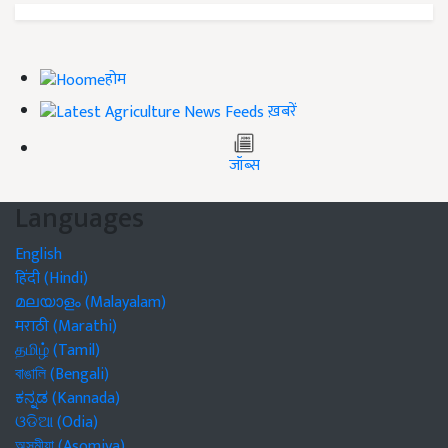
होम
ख़बरें
जॉब्स
Languages
English
हिंदी (Hindi)
മലയാളം (Malayalam)
मराठी (Marathi)
தமிழ் (Tamil)
বাঙালি (Bengali)
ಕನ್ನಡ (Kannada)
ଓଡିଆ (Odia)
অসমীয়া (Asomiya)