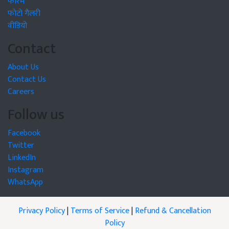
फोरम
फोटो गैलरी
वीडियो
Contact
About Us
Contact Us
Careers
Follow us
Facebook
Twitter
LinkedIn
Instagram
WhatsApp
Privacy Policy
|
Terms of Service
|
Refund & Cancellation
Policy