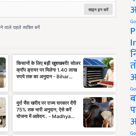
अ
Go
P
I
न
त
अ
Go
ब
प
अ
Go