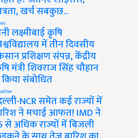
ात्रता, खर्च सबकुछ..
ws
ानी लक्ष्मीबाई कृषि
िश्वविद्यालय में तीन दिवसीय
िसान प्रशिक्षण संपन्न, केंद्रीय
ृषि मंत्री शिवराज सिंह चौहान
े किया संबोधित
ather
िल्ली-NCR समेत कई राज्यों में
ारिश ने मचाई आफत! IMD ने
5 से अधिक राज्यों में बिजली
ड़कने के साथ तेज बारिश का