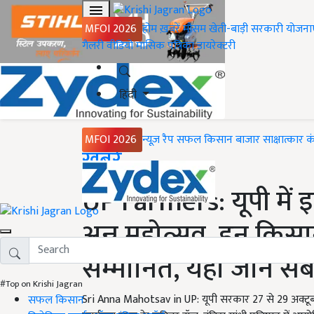
MFOI 2026
होम
ख़बरें
मौसम
खेती-बाड़ी
सरकारी योजना
गैलरी
वीडियो
मासिक पत्रिका
डायरेक्टरी
हिंदी
MFOI 2026
न्यूज़ रैप
सफल किसान
बाजार
साक्षात्कार
क
Home
ख़बरें
UP Farmers: यूपी में 
अन्न महोत्सव, इन किस
सम्मानित, यहां जानें 
#Top on Krishi Jagran
Sri Anna Mahotsav in UP: यूपी सरकार 27 से 29 अक्टू
सफल किसान