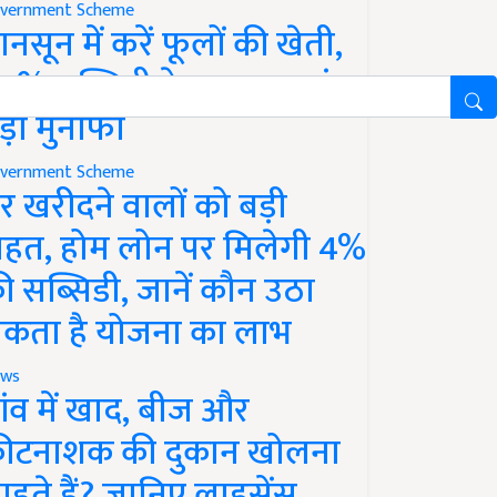
vernment Scheme
ानसून में करें फूलों की खेती,
0% सब्सिडी के साथ कमाएं
ड़ा मुनाफा
vernment Scheme
र खरीदने वालों को बड़ी
ाहत, होम लोन पर मिलेगी 4%
ी सब्सिडी, जानें कौन उठा
कता है योजना का लाभ
ws
ांव में खाद, बीज और
ीटनाशक की दुकान खोलना
ाहते हैं? जानिए लाइसेंस,