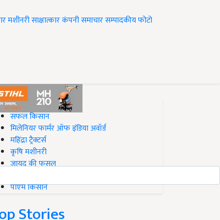
ार
मशीनरी
साक्षात्कार
कंपनी समाचार
सम्पादकीय
फोटो
op on Krishi Jagran
सफल किसान
मिलेनियर फार्मर ऑफ इंडिया अवॉर्ड
महिंद्रा ट्रैक्टर्स
कृषि मशीनरी
जायद की फसल
बिज़नेस आइडियाज
पीएम किसान
op Stories