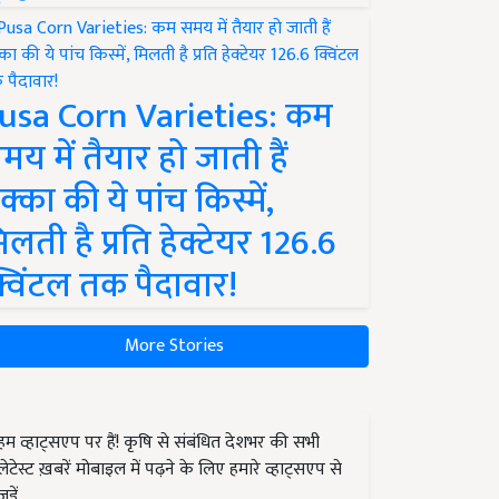
usa Corn Varieties: कम
मय में तैयार हो जाती हैं
क्का की ये पांच किस्में,
िलती है प्रति हेक्टेयर 126.6
्विंटल तक पैदावार!
More Stories
हम व्हाट्सएप पर हैं! कृषि से संबंधित देशभर की सभी
लेटेस्ट ख़बरें मोबाइल में पढ़ने के लिए हमारे व्हाट्सएप से
जुड़ें.