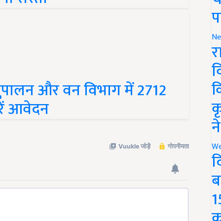
प
Ne
र
व
क
पालन और वन विभाग में 2712
क
रें आवेदन
न
We
द
ब
1
क