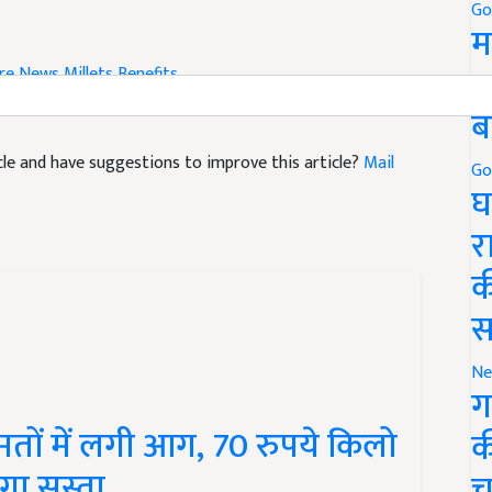
Go
म
5
ure News
Millets Benefits
ब
ticle and have suggestions to improve this article?
Mail
Go
घ
र
क
स
Ne
ग
तों में लगी आग, 70 रुपये किलो
क
गा सस्ता
च