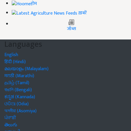
होम
ख़बरें
जॉब्स
Languages
English
हिंदी (Hindi)
മലയാളം (Malayalam)
मराठी (Marathi)
தமிழ் (Tamil)
বাঙালি (Bengali)
ಕನ್ನಡ (Kannada)
ଓଡିଆ (Odia)
অসমীয়া (Asomiya)
ਪੰਜਾਬੀ
తెలుగు