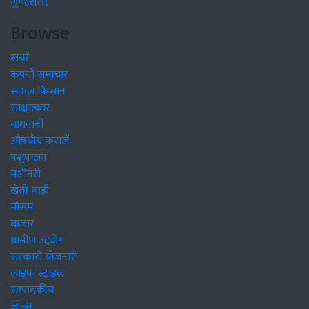
ગુજરાતી
Browse
खबरें
कंपनी समाचार
सफल किसान
साक्षात्कार
बागवानी
औषधीय फसलें
पशुपालन
मशीनरी
खेती-बाड़ी
मौसम
बाजार
ग्रामीण उद्द्योग
सरकारी योजनाएं
लाइफ स्टाइल
सम्पादकीय
जॉब्स