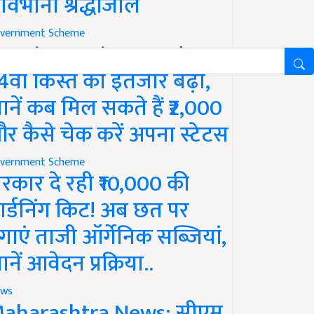
ावभीनी श्रद्धांजलि
vernment Scheme
M Kisan Yojana Update:
4वीं किस्त का इंतजार बढ़ा,
ानें कब मिल सकते हैं ₹2,000
र कैसे चेक करें अपना स्टेटस
vernment Scheme
रकार दे रही ₹10,000 की
ार्डनिंग किट! अब छत पर
गाएं ताजी ऑर्गेनिक सब्जियां,
ानें आवेदन प्रक्रिया..
ws
aharashtra News: सीएम