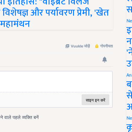
 विशेषज्ञ और पर्यावरण प्रेमी, 'खेत
स
आ महामंथन
Ne
इ
न
'
उ
An
ब
स
आ
Ne
क