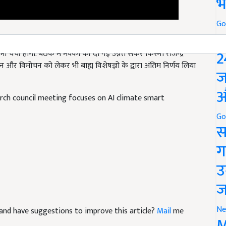
भ
Go
कृतिक व जैविक खेती, आर्टिफिशियल इंटेलिजेंस आधारित मूल्य एवं मौसम
P
भी चर्चा होगी. बैठक में मक्का की दो नई उन्नत संकर किस्मों राजेन्द्र
2
ान और विमोचन को लेकर भी बाह्य विशेषज्ञो के द्वारा अंतिम निर्णय लिया
ज
rch council meeting focuses on AI climate smart
औ
Go
स
ग
उ
ज
le and have suggestions to improve this article?
Mail
me
Ne
M