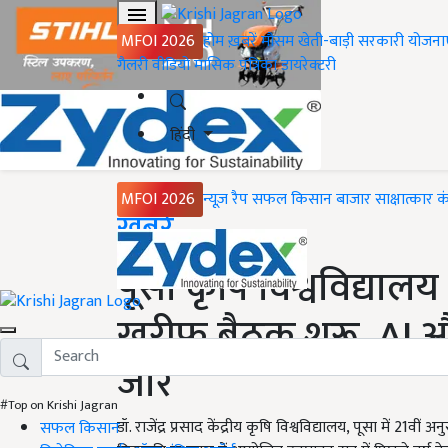
MFOI 2026
होम
ख़बरें
मौसम
खेती-बाड़ी
सरकारी योजना
गैलरी
वीडियो
मासिक पत्रिका
डायरेक्टरी
हिंदी
MFOI 2026
न्यूज़ रैप
सफल किसान
बाजार
साक्षात्कार
क
Home
ख़बरें
पूसा कृषि विश्वविद्यालय
खरीफ बैठक शुरू, AI 
जोर
#Top on Krishi Jagran
डॉ. राजेंद्र प्रसाद केंद्रीय कृषि विश्वविद्यालय, पूसा में 
सफल किसान