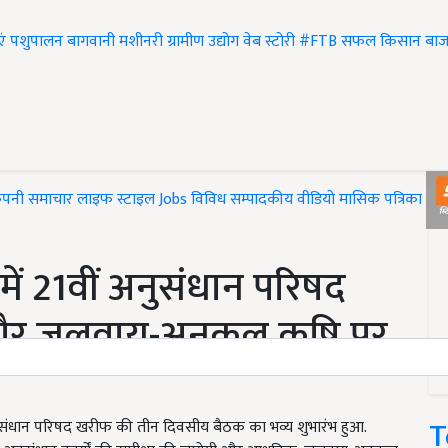
एं
पशुपालन
बागवानी
मशीनरी
ग्रामीण उद्योग
वेब स्टोरी
#FTB
सफल किसान
बाज
ंपनी समाचार
लाइफ स्टाइल
Jobs
विविध
सम्पादकीय
वीडियो
मासिक पत्रिका
#T
 में 21वीं अनुसंधान परिषद
और जलवायु-अनुकूल कृषि पर
T
21वीं अनुसंधान परिषद खरीफ की तीन दिवसीय बैठक का भव्य शुभारंभ हुआ.