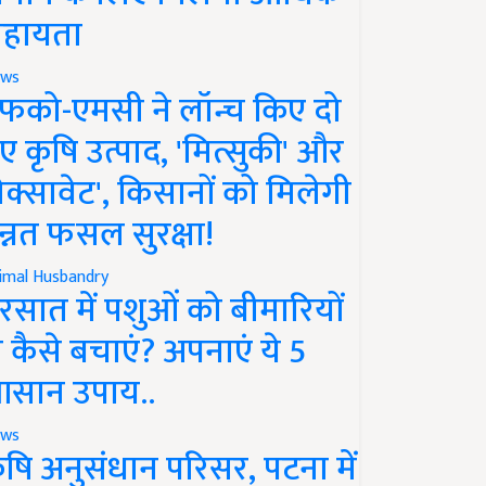
हायता
ws
फको-एमसी ने लॉन्च किए दो
ए कृषि उत्पाद, 'मित्सुकी' और
नेक्सावेट', किसानों को मिलेगी
न्नत फसल सुरक्षा!
imal Husbandry
रसात में पशुओं को बीमारियों
े कैसे बचाएं? अपनाएं ये 5
सान उपाय..
ws
ृषि अनुसंधान परिसर, पटना में