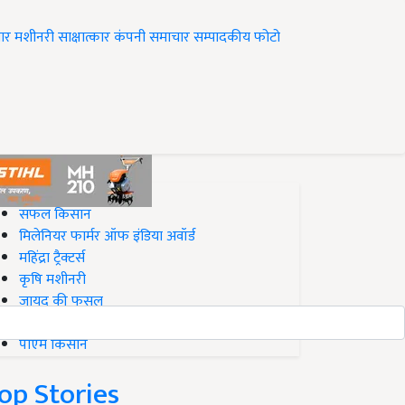
ार
मशीनरी
साक्षात्कार
कंपनी समाचार
सम्पादकीय
फोटो
op on Krishi Jagran
सफल किसान
मिलेनियर फार्मर ऑफ इंडिया अवॉर्ड
महिंद्रा ट्रैक्टर्स
कृषि मशीनरी
जायद की फसल
बिज़नेस आइडियाज
पीएम किसान
op Stories