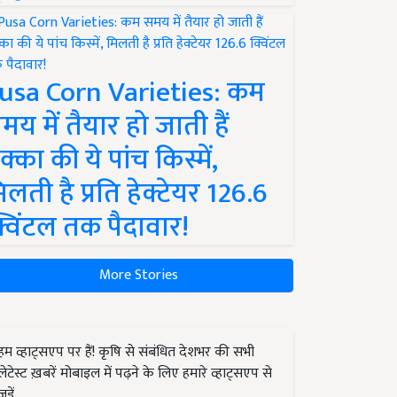
usa Corn Varieties: कम
मय में तैयार हो जाती हैं
क्का की ये पांच किस्में,
िलती है प्रति हेक्टेयर 126.6
्विंटल तक पैदावार!
More Stories
हम व्हाट्सएप पर हैं! कृषि से संबंधित देशभर की सभी
लेटेस्ट ख़बरें मोबाइल में पढ़ने के लिए हमारे व्हाट्सएप से
जुड़ें.