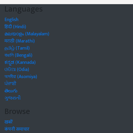
Languages
English
हिंदी (Hindi)
മലയാളം (Malayalam)
मराठी (Marathi)
தமிழ் (Tamil)
বাঙালি (Bengali)
ಕನ್ನಡ (Kannada)
ଓଡିଆ (Odia)
অসমীয়া (Asomiya)
ਪੰਜਾਬੀ
తెలుగు
ગુજરાતી
Browse
खबरें
कंपनी समाचार