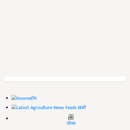
होम
ख़बरें
जॉब्स