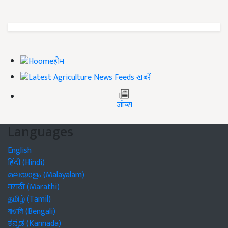
होम
ख़बरें
जॉब्स
Languages
English
हिंदी (Hindi)
മലയാളം (Malayalam)
मराठी (Marathi)
தமிழ் (Tamil)
বাঙালি (Bengali)
ಕನ್ನಡ (Kannada)