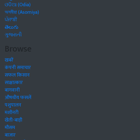
ଓଡିଆ (Odia)
অসমীয়া (Asomiya)
ਪੰਜਾਬੀ
తెలుగు
ગુજરાતી
Browse
खबरें
कंपनी समाचार
सफल किसान
साक्षात्कार
बागवानी
औषधीय फसलें
पशुपालन
मशीनरी
खेती-बाड़ी
मौसम
बाजार