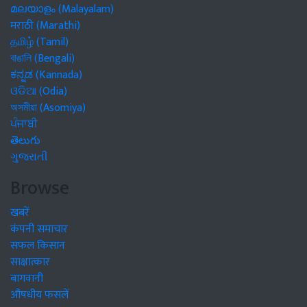
മലയാളം (Malayalam)
मराठी (Marathi)
தமிழ் (Tamil)
বাঙালি (Bengali)
ಕನ್ನಡ (Kannada)
ଓଡିଆ (Odia)
অসমীয়া (Asomiya)
ਪੰਜਾਬੀ
తెలుగు
ગુજરાતી
Browse
खबरें
कंपनी समाचार
सफल किसान
साक्षात्कार
बागवानी
औषधीय फसलें