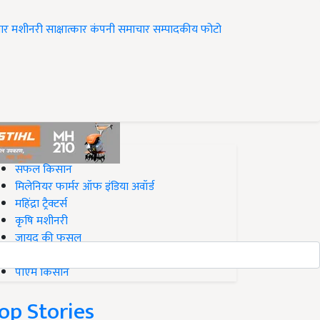
ार
मशीनरी
साक्षात्कार
कंपनी समाचार
सम्पादकीय
फोटो
op on Krishi Jagran
सफल किसान
मिलेनियर फार्मर ऑफ इंडिया अवॉर्ड
महिंद्रा ट्रैक्टर्स
कृषि मशीनरी
जायद की फसल
बिज़नेस आइडियाज
पीएम किसान
op Stories