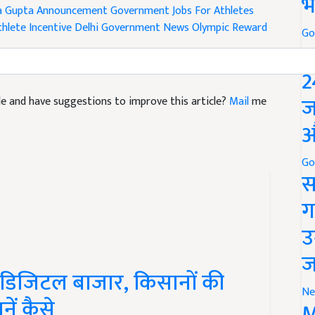
भ
thlete Incentive
Delhi Government News
Olympic Reward
Go
P
2
icle and have suggestions to improve this article?
Mail
me
ज
औ
Go
स
ग
उ
ज
 डिजिटल बाजार, किसानों की
नें कैसे
Ne
M