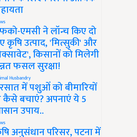
हायता
ws
फको-एमसी ने लॉन्च किए दो
ए कृषि उत्पाद, 'मित्सुकी' और
नेक्सावेट', किसानों को मिलेगी
न्नत फसल सुरक्षा!
imal Husbandry
रसात में पशुओं को बीमारियों
े कैसे बचाएं? अपनाएं ये 5
सान उपाय..
ws
ृषि अनुसंधान परिसर, पटना में