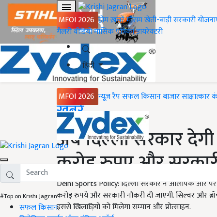
MFOI 2026
होम
ख़बरें
मौसम
खेती-बाड़ी
सरकारी योजना
गैलरी
वीडियो
मासिक पत्रिका
डायरेक्टरी
हिंदी
MFOI 2026
न्यूज़ रैप
सफल किसान
बाजार
साक्षात्कार
क
Home
ख़बरें
अब दिल्ली सरकार देग
करोड़ रुपए और सरकारी 
Delhi Sports Policy: दिल्ली सरकार ने ओलंपिक और पैरालं
करोड़ रुपये और सरकारी नौकरी दी जाएगी. सिल्वर और ब्रॉन
#Top on Krishi Jagran
इससे खिलाड़ियों को मिलेगा सम्मान और प्रोत्साहन.
सफल किसान