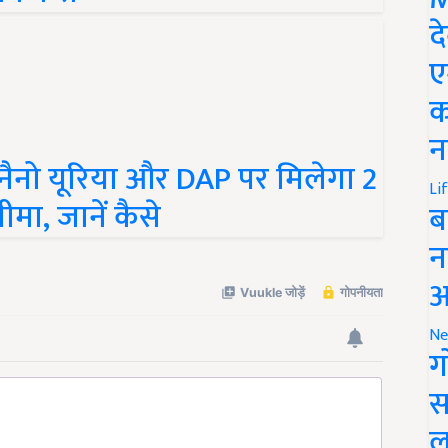
द
ए
क
न
नैनो यूरिया और DAP पर मिलेगा 2
ीमा, जानें कैसे
Li
ब
न
आ
Ne
ग
स
ल