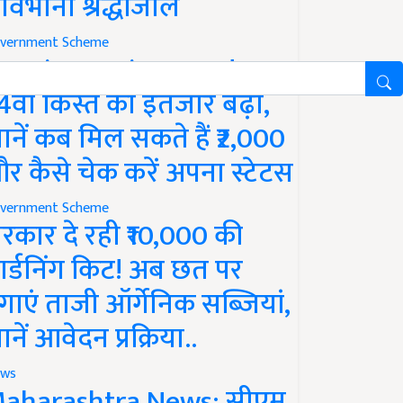
ावभीनी श्रद्धांजलि
vernment Scheme
M Kisan Yojana Update:
4वीं किस्त का इंतजार बढ़ा,
ानें कब मिल सकते हैं ₹2,000
र कैसे चेक करें अपना स्टेटस
vernment Scheme
रकार दे रही ₹10,000 की
ार्डनिंग किट! अब छत पर
गाएं ताजी ऑर्गेनिक सब्जियां,
ानें आवेदन प्रक्रिया..
ws
aharashtra News: सीएम