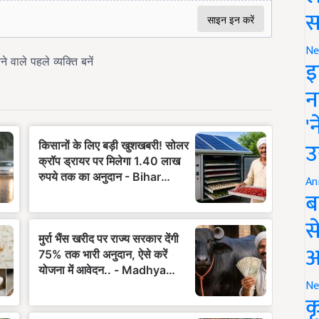
स
Ne
इ
न
'
उ
An
ब
स
आ
Ne
क