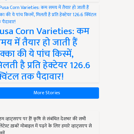
usa Corn Varieties: कम
मय में तैयार हो जाती हैं
क्का की ये पांच किस्में,
िलती है प्रति हेक्टेयर 126.6
्विंटल तक पैदावार!
More Stories
हम व्हाट्सएप पर हैं! कृषि से संबंधित देशभर की सभी
लेटेस्ट ख़बरें मोबाइल में पढ़ने के लिए हमारे व्हाट्सएप से
जुड़ें.