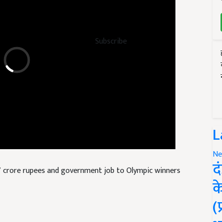
Subscribe
L
Ne
 crore rupees and government job to Olympic winners
द
क
(
a Gupta Announcement
Government Jobs For Athletes