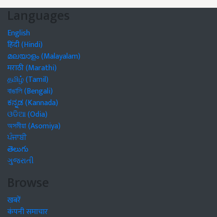
Languages
English
हिंदी (Hindi)
മലയാളം (Malayalam)
मराठी (Marathi)
தமிழ் (Tamil)
বাঙালি (Bengali)
ಕನ್ನಡ (Kannada)
ଓଡିଆ (Odia)
অসমীয়া (Asomiya)
ਪੰਜਾਬੀ
తెలుగు
ગુજરાતી
Browse
खबरें
कंपनी समाचार