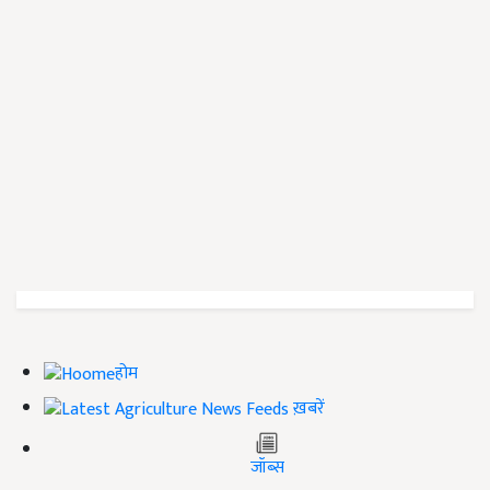
होम
ख़बरें
जॉब्स