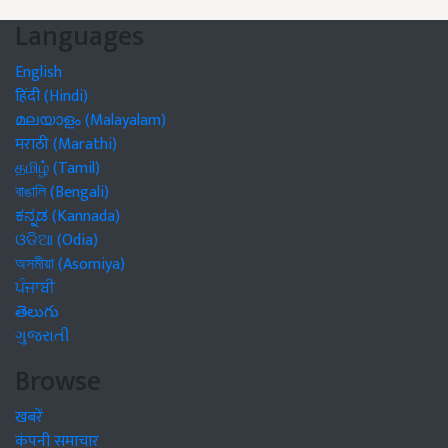
Languages
English
हिंदी (Hindi)
മലയാളം (Malayalam)
मराठी (Marathi)
தமிழ் (Tamil)
বাঙালি (Bengali)
ಕನ್ನಡ (Kannada)
ଓଡିଆ (Odia)
অসমীয়া (Asomiya)
ਪੰਜਾਬੀ
తెలుగు
ગુજરાતી
Browse
खबरें
कंपनी समाचार