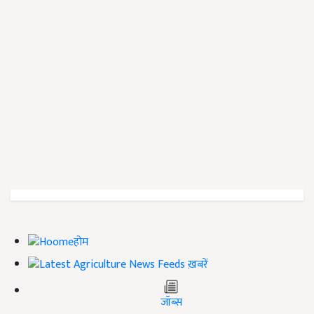
होम
ख़बरें
जॉब्स