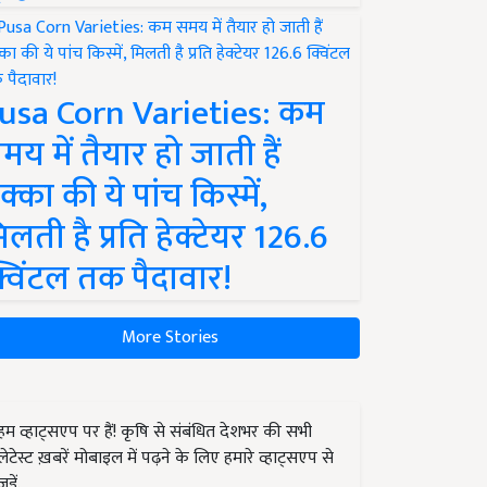
usa Corn Varieties: कम
मय में तैयार हो जाती हैं
क्का की ये पांच किस्में,
िलती है प्रति हेक्टेयर 126.6
्विंटल तक पैदावार!
More Stories
हम व्हाट्सएप पर हैं! कृषि से संबंधित देशभर की सभी
लेटेस्ट ख़बरें मोबाइल में पढ़ने के लिए हमारे व्हाट्सएप से
जुड़ें.