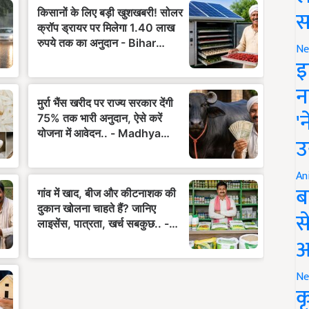
स
Ne
इ
न
'
उ
An
ब
स
आ
Ne
क