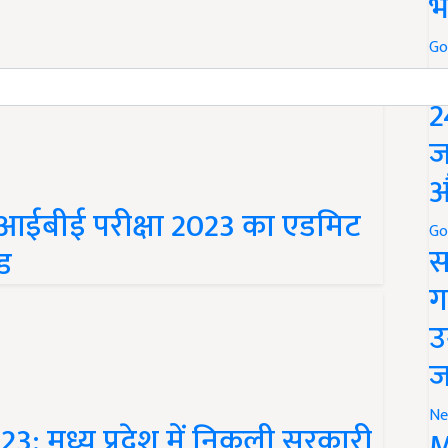
भ
Go
P
2
ज
औ
आईबीई परीक्षा 2023 का एडमिट
ोड
Go
स
ग
उ
ज
 मध्य प्रदेश में निकली सरकारी
Ne
M