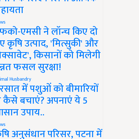
हायता
ws
फको-एमसी ने लॉन्च किए दो
ए कृषि उत्पाद, 'मित्सुकी' और
नेक्सावेट', किसानों को मिलेगी
न्नत फसल सुरक्षा!
imal Husbandry
रसात में पशुओं को बीमारियों
े कैसे बचाएं? अपनाएं ये 5
सान उपाय..
ws
ृषि अनुसंधान परिसर, पटना में