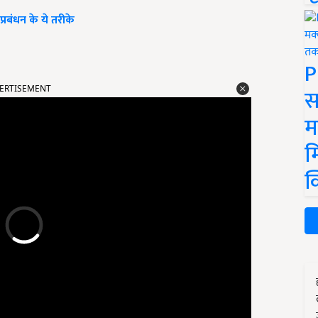
रबंधन के ये तरीके
P
ERTISEMENT
स
म
म
क