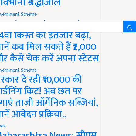
ावभीनी श्रद्धांजलि
vernment Scheme
M Kisan Yojana Update:
4वीं किस्त का इंतजार बढ़ा,
ानें कब मिल सकते हैं ₹2,000
र कैसे चेक करें अपना स्टेटस
vernment Scheme
रकार दे रही ₹10,000 की
ार्डनिंग किट! अब छत पर
गाएं ताजी ऑर्गेनिक सब्जियां,
ानें आवेदन प्रक्रिया..
ws
aharashtra News: सीएम