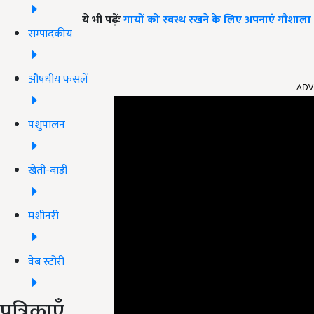
ये भी पढ़ेंः
गायों को स्वस्थ रखने के लिए अपनाएं गौशाला प्
सम्पादकीय
ADV
औषधीय फसलें
पशुपालन
खेती-बाड़ी
मशीनरी
वेब स्टोरी
पत्रिकाएँ