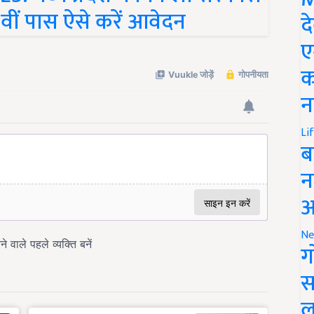
0वीं पास ऐसे करें आवेदन
द
ए
क
न
Li
ब
न
आ
Ne
ग
स
ल