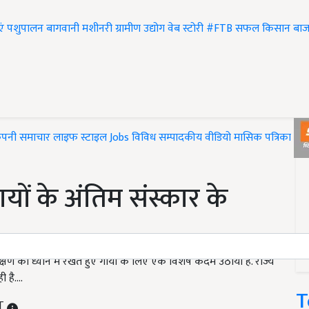
एं
पशुपालन
बागवानी
मशीनरी
ग्रामीण उद्योग
वेब स्टोरी
#FTB
सफल किसान
बाज
ंपनी समाचार
लाइफ स्टाइल
Jobs
विविध
सम्पादकीय
वीडियो
मासिक पत्रिका
#T
ं के अंतिम संस्कार के
 को ध्यान में रखते हुए गायों के लिए एक विशेष कदम उठाया है. राज्य
ी है….
T
ST