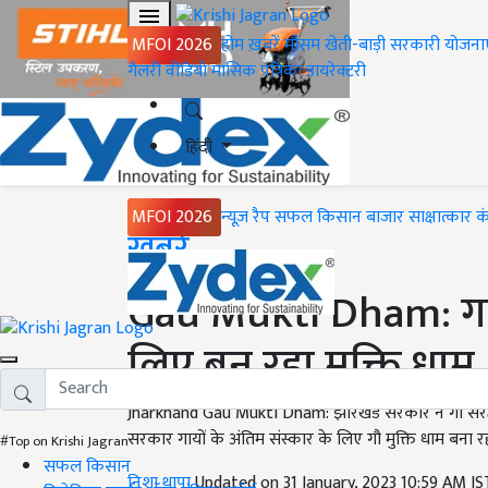
MFOI 2026
होम
ख़बरें
मौसम
खेती-बाड़ी
सरकारी योजना
गैलरी
वीडियो
मासिक पत्रिका
डायरेक्टरी
हिंदी
MFOI 2026
न्यूज़ रैप
सफल किसान
बाजार
साक्षात्कार
क
Home
ख़बरें
Gau Mukti Dham: गायो
लिए बन रहा मुक्ति धाम
Jharkhand Gau Mukti Dham: झारखंड सरकार ने गौ संरक्षण
सरकार गायों के अंतिम संस्कार के लिए गौ मुक्ति धाम बना रह
#Top on Krishi Jagran
सफल किसान
निशा थापा
Updated on 31 January, 2023 10:59 AM I