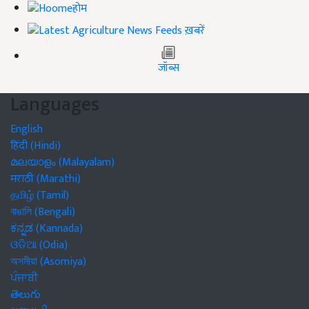
होम
ख़बरें
जॉब्स
Languages
English
हिंदी (Hindi)
മലയാളം (Malayalam)
मराठी (Marathi)
தமிழ் (Tamil)
বাঙালি (Bengali)
ಕನ್ನಡ (Kannada)
ଓଡିଆ (Odia)
অসমীয়া (Asomiya)
ਪੰਜਾਬੀ
తెలుగు