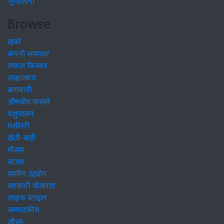
ગુજરાતી
Browse
खबरें
कंपनी समाचार
सफल किसान
साक्षात्कार
बागवानी
औषधीय फसलें
पशुपालन
मशीनरी
खेती-बाड़ी
मौसम
बाजार
ग्रामीण उद्द्योग
सरकारी योजनाएं
लाइफ स्टाइल
सम्पादकीय
जॉब्स