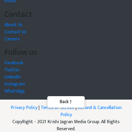
वीडियो
Contact
About Us
Contact Us
Careers
Follow us
Facebook
Twitter
LinkedIn
Instagram
WhatsApp
Back
Privacy Policy
|
Terms of Service
|
Refund & Cancellation
Policy
CopyRight - 2021 Krishi Jagran Media Group. All Rights
Reserved.