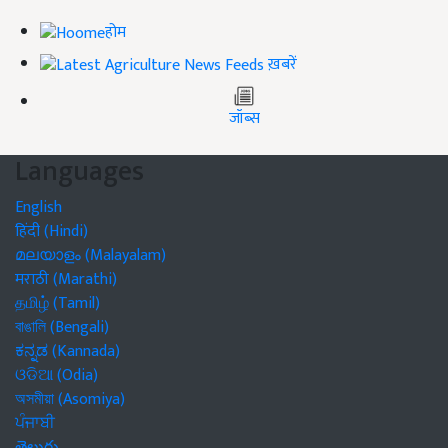
होम
ख़बरें
जॉब्स
Languages
English
हिंदी (Hindi)
മലയാളം (Malayalam)
मराठी (Marathi)
தமிழ் (Tamil)
বাঙালি (Bengali)
ಕನ್ನಡ (Kannada)
ଓଡିଆ (Odia)
অসমীয়া (Asomiya)
ਪੰਜਾਬੀ
తెలుగు