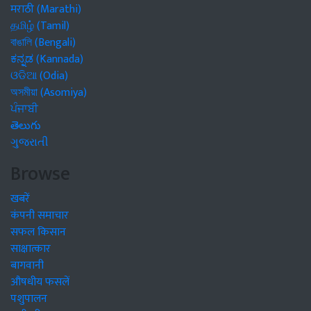
मराठी (Marathi)
தமிழ் (Tamil)
বাঙালি (Bengali)
ಕನ್ನಡ (Kannada)
ଓଡିଆ (Odia)
অসমীয়া (Asomiya)
ਪੰਜਾਬੀ
తెలుగు
ગુજરાતી
Browse
खबरें
कंपनी समाचार
सफल किसान
साक्षात्कार
बागवानी
औषधीय फसलें
पशुपालन