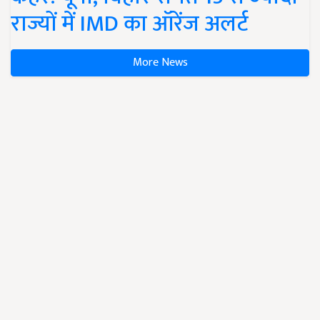
राज्यों में IMD का ऑरेंज अलर्ट
More News