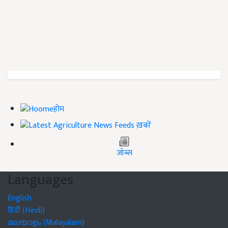
होम
ख़बरें
जॉब्स
Languages
English
हिंदी (Hindi)
മലയാളം (Malayalam)