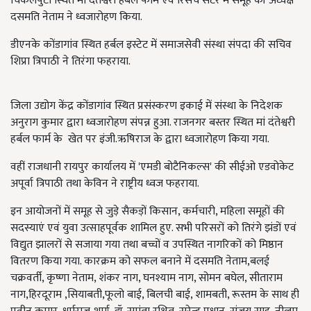
चिकलपुटी स्थित मां दंतेश्वरी हर्बल फार्म एवं रिसर्च सेंटर में समूह की अध्यक्ष
दसमति नेताम ने ध्वजारोहण किया.
डीएनके कोंडागांव स्थित हर्बल इस्टेट में समाजसेवी संस्था संपदा की सचिव
शिप्रा त्रिपाठी ने तिरंगा फहराया.
जिला उद्योग केंद्र कोंडागांव स्थित प्रसंस्करण इकाई में संस्था के निदेशक
अनुराग कुमार द्वारा ध्वजारोहण संपन्न हुआ. राजनगर बस्तर स्थित मां दंतेश्वरी
हर्बल फार्म के खेत पर इंजी.ऋषिराज के द्वारा ध्वजारोहण किया गया.
वहीं राजधानी रायपुर कार्यालय में 'एमडी बोटैनिकल्स' की सीईओ एडवोकेट
अपूर्वा त्रिपाठी तथा केविन ने राष्ट्रीय ध्वज फहराया.
इन आयोजनों में समूह से जुड़े सैकड़ों किसान, कर्मचारी, महिला समूहों की
सदस्याएं एवं युवा उत्साहपूर्वक शामिल हुए. सभी परिसरों को तिरंगे झंडों एवं
विद्युत झालरों से सजाया गया तथा बच्चों व उपस्थित नागरिकों को मिष्ठान
वितरण किया गया. कारक्रम को सफल बनाने में दसमति नेताम,बलई
चक्रवर्ती, कृष्णा नेताम, शंकर नाग, घनश्याम नाग, सोमन बघेल, सीताराम
नाग,हिरदूराम ,सियाबती,फूलो बाई, बिलची बाई, शामबती, रूस्तम के साथ ही