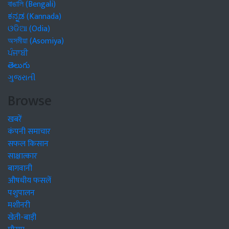
বাঙালি (Bengali)
ಕನ್ನಡ (Kannada)
ଓଡିଆ (Odia)
অসমীয়া (Asomiya)
ਪੰਜਾਬੀ
తెలుగు
ગુજરાતી
Browse
खबरें
कंपनी समाचार
सफल किसान
साक्षात्कार
बागवानी
औषधीय फसलें
पशुपालन
मशीनरी
खेती-बाड़ी