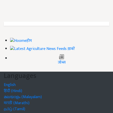
होम
ख़बरें
जॉब्स
Languages
English
हिंदी (Hindi)
മലയാളം (Malayalam)
मराठी (Marathi)
தமிழ் (Tamil)