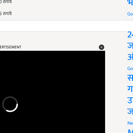
भ
49.50 रुपये
 976 रुपये
Go
P
2
ERTISEMENT
ज
औ
Go
स
ग
उ
ज
Ne
M