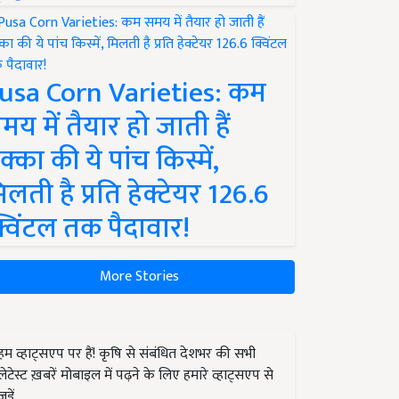
usa Corn Varieties: कम
मय में तैयार हो जाती हैं
क्का की ये पांच किस्में,
िलती है प्रति हेक्टेयर 126.6
्विंटल तक पैदावार!
More Stories
हम व्हाट्सएप पर हैं! कृषि से संबंधित देशभर की सभी
लेटेस्ट ख़बरें मोबाइल में पढ़ने के लिए हमारे व्हाट्सएप से
जुड़ें.