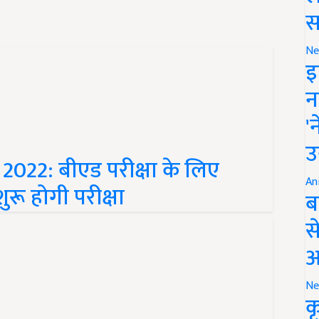
स
Ne
इ
न
'
022: बीएड परीक्षा के लिए
उ
ुरू होगी परीक्षा
An
ब
स
आ
Ne
क