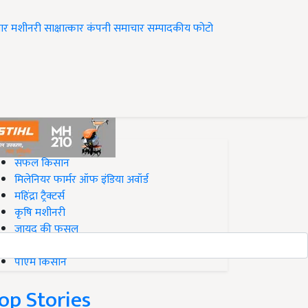
ार
मशीनरी
साक्षात्कार
कंपनी समाचार
सम्पादकीय
फोटो
op on Krishi Jagran
सफल किसान
मिलेनियर फार्मर ऑफ इंडिया अवॉर्ड
महिंद्रा ट्रैक्टर्स
कृषि मशीनरी
जायद की फसल
बिज़नेस आइडियाज
पीएम किसान
op Stories