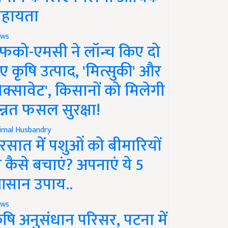
हायता
ws
फको-एमसी ने लॉन्च किए दो
ए कृषि उत्पाद, 'मित्सुकी' और
नेक्सावेट', किसानों को मिलेगी
न्नत फसल सुरक्षा!
imal Husbandry
रसात में पशुओं को बीमारियों
े कैसे बचाएं? अपनाएं ये 5
सान उपाय..
ws
ृषि अनुसंधान परिसर, पटना में