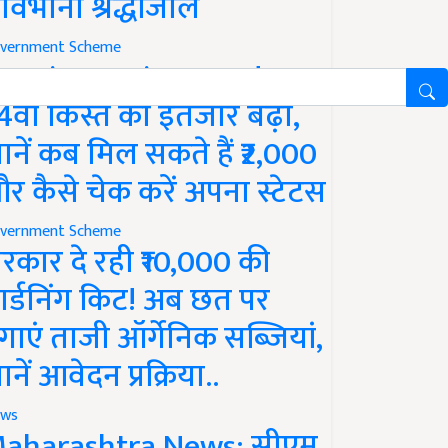
ावभीनी श्रद्धांजलि
vernment Scheme
M Kisan Yojana Update:
4वीं किस्त का इंतजार बढ़ा,
ानें कब मिल सकते हैं ₹2,000
र कैसे चेक करें अपना स्टेटस
vernment Scheme
रकार दे रही ₹10,000 की
ार्डनिंग किट! अब छत पर
गाएं ताजी ऑर्गेनिक सब्जियां,
ानें आवेदन प्रक्रिया..
ws
aharashtra News: सीएम