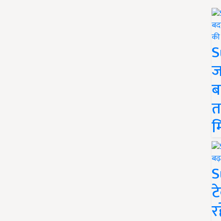
S
ज
ब
त
म
S
ट
र