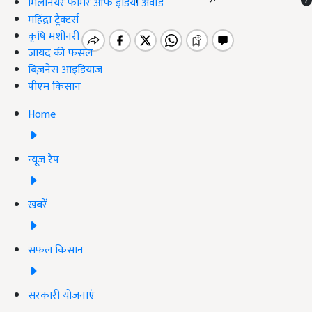
मिलेनियर फार्मर ऑफ इंडिया अवॉर्ड
महिंद्रा ट्रैक्टर्स
कृषि मशीनरी
जायद की फसल
बिज़नेस आइडियाज
पीएम किसान
Home
न्यूज़ रैप
खबरें
सफल किसान
सरकारी योजनाएं