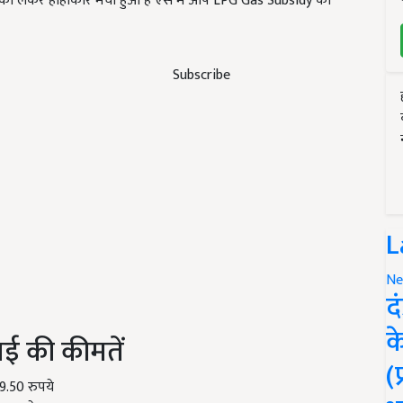
े को लेकर हाहाकार मचा हुआ है ऐसे में आप LPG Gas Subsidy का
Subscribe
L
Ne
द
क
मई की कीमतें
(
 949.50 रुपये