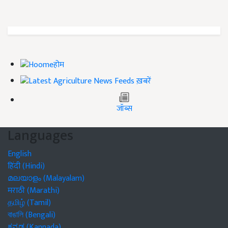
होम
ख़बरें
जॉब्स
Languages
English
हिंदी (Hindi)
മലയാളം (Malayalam)
मराठी (Marathi)
தமிழ் (Tamil)
বাঙালি (Bengali)
ಕನ್ನಡ (Kannada)