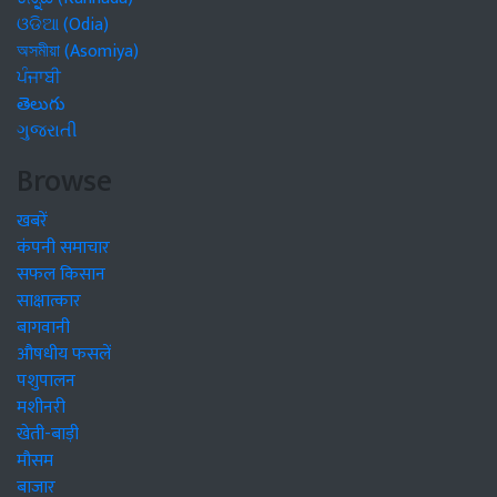
ଓଡିଆ (Odia)
অসমীয়া (Asomiya)
ਪੰਜਾਬੀ
తెలుగు
ગુજરાતી
Browse
खबरें
कंपनी समाचार
सफल किसान
साक्षात्कार
बागवानी
औषधीय फसलें
पशुपालन
मशीनरी
खेती-बाड़ी
मौसम
बाजार