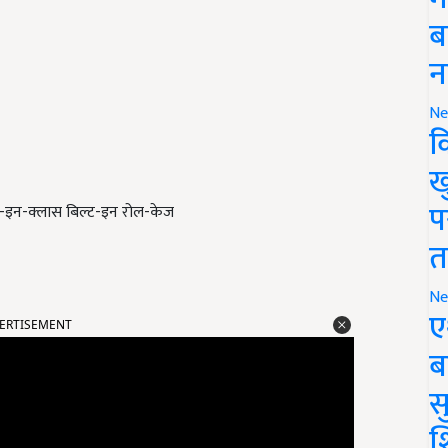
ब
न
Ne
क
ख
प
्स्ट-इन-क्लास बिल्ट-इन रोल-केज
त
Ne
ERTISEMENT
ए
ब
सु
श