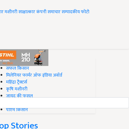
ार
मशीनरी
साक्षात्कार
कंपनी समाचार
सम्पादकीय
फोटो
op on Krishi Jagran
सफल किसान
मिलेनियर फार्मर ऑफ इंडिया अवॉर्ड
महिंद्रा ट्रैक्टर्स
कृषि मशीनरी
जायद की फसल
बिज़नेस आइडियाज
पीएम किसान
op Stories