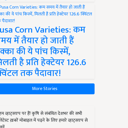
usa Corn Varieties: कम
मय में तैयार हो जाती हैं
क्का की ये पांच किस्में,
िलती है प्रति हेक्टेयर 126.6
्विंटल तक पैदावार!
More Stories
हम व्हाट्सएप पर हैं! कृषि से संबंधित देशभर की सभी
लेटेस्ट ख़बरें मोबाइल में पढ़ने के लिए हमारे व्हाट्सएप से
जुड़ें.