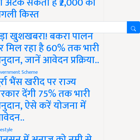
ो अटक सकती है ₹2,000 की
गली किस्त
vernment Scheme
ड़ी खुशखबरी! बकरी पालन
र मिल रहा है 60% तक भारी
नुदान, जानें आवेदन प्रक्रिया..
vernment Scheme
ुर्रा भैंस खरीद पर राज्य
रकार देंगी 75% तक भारी
नुदान, ऐसे करें योजना में
वेदन..
festyle
ानसून में अनाज को नमी से