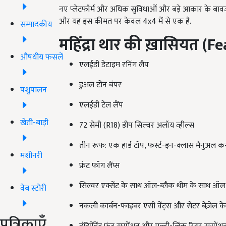
नए प्लेटफॉर्म और अधिक सुविधाओं और बड़े आकार के बाव
और यह इस कीमत पर केवल 4x4 में से एक है.
सम्पादकीय
महिंद्रा थार की ख़ासियत (
Fe
औषधीय फसलें
एलईडी डेटाइम रनिंग लैंप
डुअल टोन बंपर
पशुपालन
एलईडी टेल लैंप
खेती-बाड़ी
72 सेमी (R18) डीप सिल्वर अलॉय व्हील्स
तीन रूफ: एक हार्ड टॉप, फर्स्ट-इन-क्लास मैनुअल क
मशीनरी
फ्रंट फॉग लैंप्स
सिल्वर एक्सेंट के साथ ऑल-ब्लैक थीम के साथ ऑल-न्
वेब स्टोरी
नकली कार्बन-फाइबर एसी वेंट्स और सेंटर बेज़ेल के
पत्रिकाएँ