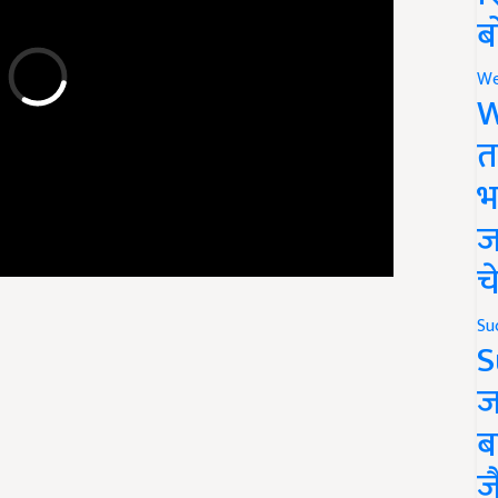
ब
We
W
त
भ
ज
च
Su
S
ज
ब
ज
ra thar price