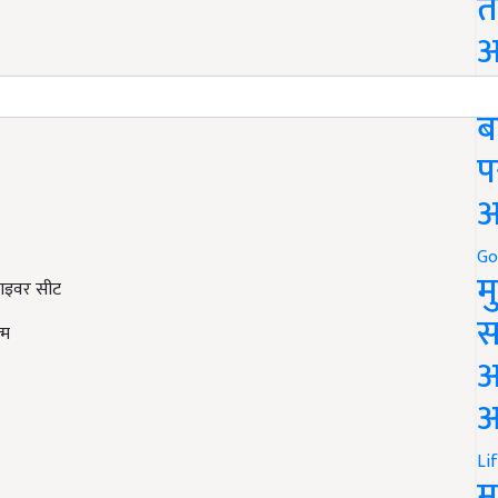
त
अ
Go
ब
प
अ
Go
म
राइवर सीट
स
्म
अ
आ
Li
म