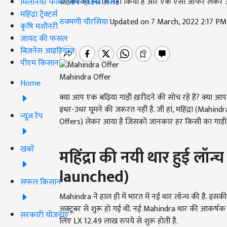
ग्राहकों को निराश नहीं किया है और एक ऐसा ऑफर लेकर आ
मिलेनियर फार्मर ऑफ इंडिया अवॉर्ड
महिंद्रा ट्रैक्टर्स
रुक्मणी चौरसिया
Updated on 7 March, 2022 2:17 P
कृषि मशीनरी
जायद की फसल
बिज़नेस आइडियाज
पीएम किसान
Mahindra Offer
Home
क्या आप एक बढ़िया गाड़ी ख़रीदने की सोच रहे हैं? क्या 
इधर-उधर घूमने की जरूरत नहीं है. जी हां, महिंद्रा (Ma
न्यूज़ रैप
Offers) लेकर आया है जिसको जानकार हर किसी का गाड़ी ल
खबरें
महिंद्रा की नयी थार हुई लॉन्च 
launched)
सफल किसान
Mahindra ने हाल ही में भारत में नई थार लॉन्च की है. इस
अक्टूबर से शुरू हो गई थी. नई Mahindra थार की आकर्षक 
सरकारी योजनाएं
लिए LX 12.49 लाख रुपये से शुरू होती है.