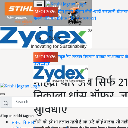
MFOI 2026
होम
ख़बरें
मौसम
खेती-बाड़ी
सरकारी योजना
गैलरी
वीडियो
मासिक पत्रिका
डायरेक्टरी
हिंदी
MFOI 2026
न्यूज़ रैप
सफल किसान
बाजार
साक्षात्कार
क
Home
ख़बरें
महिंद्रा थार अब सिर्फ 2
निकाला धांसू ऑफर, जाने
सुविधाएं
#Top on Krishi Jagran
लोगों को हमेशा तलाश रहती है कि उन्हें कोई बढ़िया-सी गा
सफल किसान