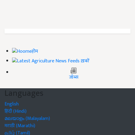
होम
ख़बरें
जॉब्स
Languages
English
हिंदी (Hindi)
മലയാളം (Malayalam)
मराठी (Marathi)
தமிழ் (Tamil)