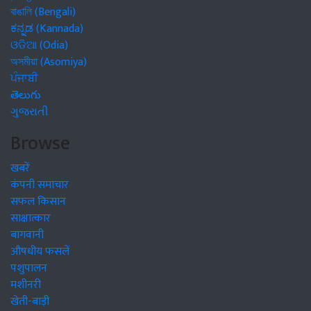
বাঙালি (Bengali)
ಕನ್ನಡ (Kannada)
ଓଡିଆ (Odia)
অসমীয়া (Asomiya)
ਪੰਜਾਬੀ
తెలుగు
ગુજરાતી
Browse
खबरें
कंपनी समाचार
सफल किसान
साक्षात्कार
बागवानी
औषधीय फसलें
पशुपालन
मशीनरी
खेती-बाड़ी