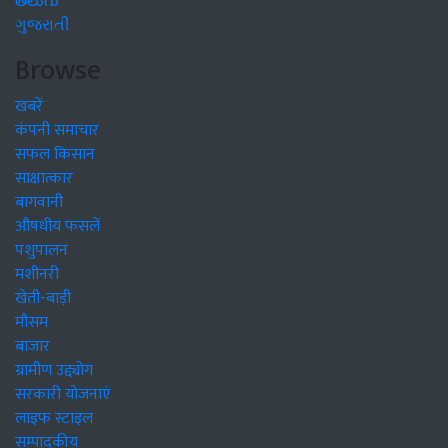
తెలుగు
ગુજરાતી
Browse
खबरें
कंपनी समाचार
सफल किसान
साक्षात्कार
बागवानी
औषधीय फसलें
पशुपालन
मशीनरी
खेती-बाड़ी
मौसम
बाजार
ग्रामीण उद्द्योग
सरकारी योजनाएं
लाइफ स्टाइल
सम्पादकीय