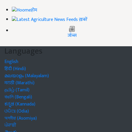
होम
ख़बरें
जॉब्स
Languages
English
हिंदी (Hindi)
മലയാളം (Malayalam)
मराठी (Marathi)
தமிழ் (Tamil)
বাঙালি (Bengali)
ಕನ್ನಡ (Kannada)
ଓଡିଆ (Odia)
অসমীয়া (Asomiya)
ਪੰਜਾਬੀ