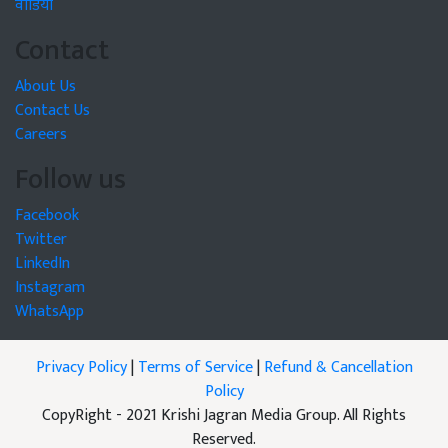
वीडियो
Contact
About Us
Contact Us
Careers
Follow us
Facebook
Twitter
LinkedIn
Instagram
WhatsApp
Privacy Policy
|
Terms of Service
|
Refund & Cancellation
Policy
CopyRight - 2021 Krishi Jagran Media Group. All Rights
Reserved.