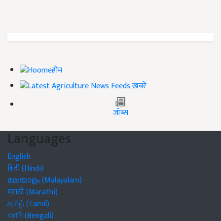
होम
ख़बरें
जॉब्स
Languages
English
हिंदी (Hindi)
മലയാളം (Malayalam)
मराठी (Marathi)
தமிழ் (Tamil)
বাঙালি (Bengali)