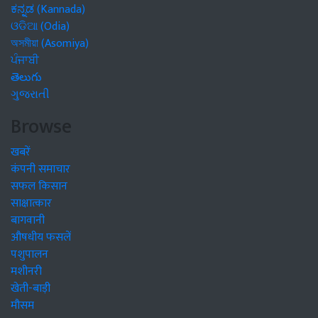
ಕನ್ನಡ (Kannada)
ଓଡିଆ (Odia)
অসমীয়া (Asomiya)
ਪੰਜਾਬੀ
తెలుగు
ગુજરાતી
Browse
खबरें
कंपनी समाचार
सफल किसान
साक्षात्कार
बागवानी
औषधीय फसलें
पशुपालन
मशीनरी
खेती-बाड़ी
मौसम