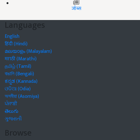
जॉब्स
Languages
English
हिंदी (Hindi)
മലയാളം (Malayalam)
मराठी (Marathi)
தமிழ் (Tamil)
বাঙালি (Bengali)
ಕನ್ನಡ (Kannada)
ଓଡିଆ (Odia)
অসমীয়া (Asomiya)
ਪੰਜਾਬੀ
తెలుగు
ગુજરાતી
Browse