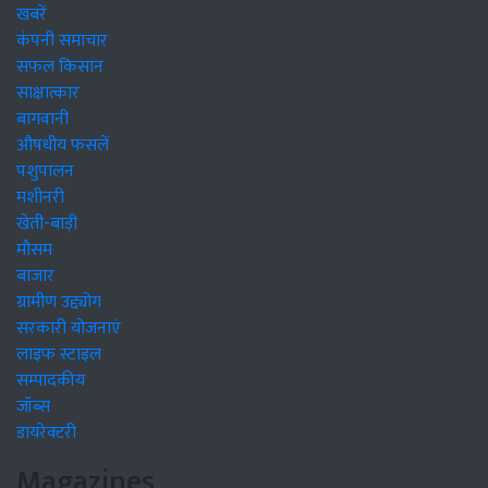
खबरें
कंपनी समाचार
सफल किसान
साक्षात्कार
बागवानी
औषधीय फसलें
पशुपालन
मशीनरी
खेती-बाड़ी
मौसम
बाजार
ग्रामीण उद्द्योग
सरकारी योजनाएं
लाइफ स्टाइल
सम्पादकीय
जॉब्स
डायरेक्टरी
Magazines