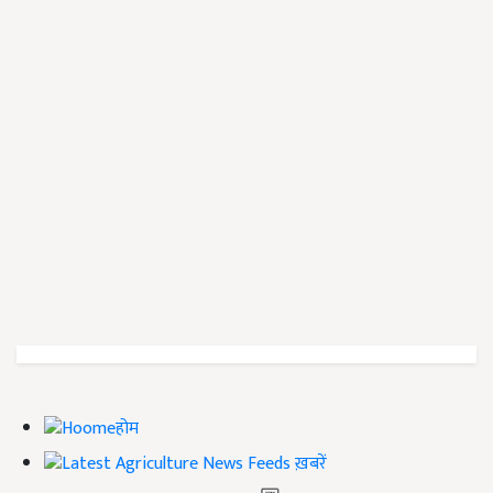
होम
ख़बरें