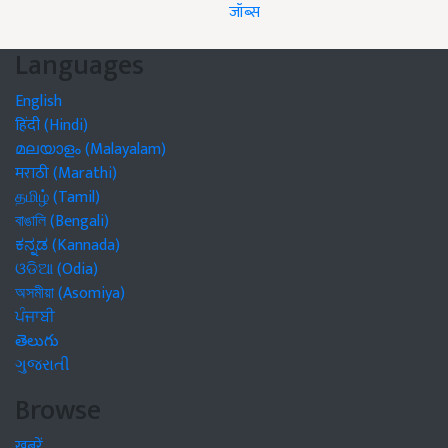
जॉब्स
Languages
English
हिंदी (Hindi)
മലയാളം (Malayalam)
मराठी (Marathi)
தமிழ் (Tamil)
বাঙালি (Bengali)
ಕನ್ನಡ (Kannada)
ଓଡିଆ (Odia)
অসমীয়া (Asomiya)
ਪੰਜਾਬੀ
తెలుగు
ગુજરાતી
Browse
खबरें