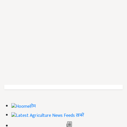
होम
ख़बरें